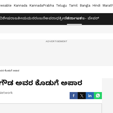
wsable
Kannada
KannadaPrabha
Telugu
Tamil
Bangla
Hindi
Marath
ವಿಶೇಷ
ರಾಜಕೀಯ
ಮನರಂಜನೆ
ಅಪರಾಧ
ಕ್ರೀಡೆ
ಕರ್ನಾಟಕ
ಇ- ಪೇಪರ್
 ಅವರ ಕೊಡುಗೆ ಅಪಾರ
ೇವೇಗೌಡ ಅವರ ಕೊಡುಗೆ ಅಪಾರ
Network