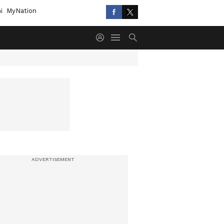
i
MyNation