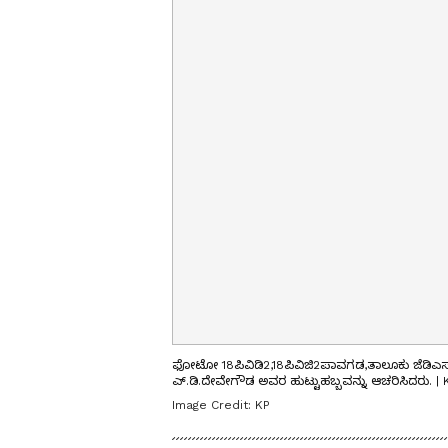
ಫೋಟೋ 18ಪಿವಿಡಿ2,18ಪಿವಿಜಿ2ಪಾವಗಡ,ತಾಲೂಕು ಜೆಡಿಎಸ್
ಎ್‌.ಡಿ.ದೇವೇಗೌಡ ಅವರ ಹುಟ್ಟುಹಬ್ಬವನ್ನು ಆಚರಿಸಿದರು. 
Image Credit:
KP