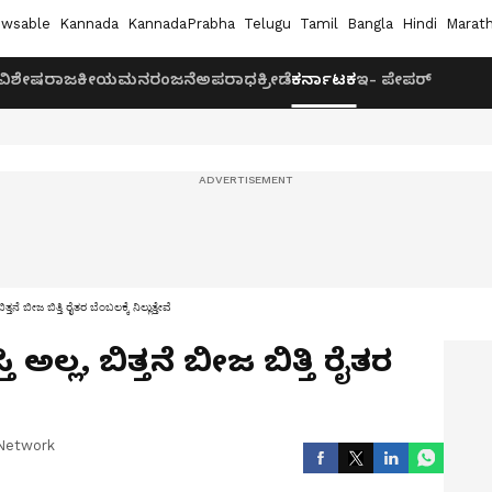
wsable
Kannada
KannadaPrabha
Telugu
Tamil
Bangla
Hindi
Marath
ವಿಶೇಷ
ರಾಜಕೀಯ
ಮನರಂಜನೆ
ಅಪರಾಧ
ಕ್ರೀಡೆ
ಕರ್ನಾಟಕ
ಇ- ಪೇಪರ್
್ತನೆ ಬೀಜ ಬಿತ್ತಿ ರೈತರ ಬೆಂಬಲಕ್ಕೆ ನಿಲ್ಲುತ್ತೇವೆ
ಅಲ್ಲ, ಬಿತ್ತನೆ ಬೀಜ ಬಿತ್ತಿ ರೈತರ
Network