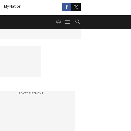
i
MyNation