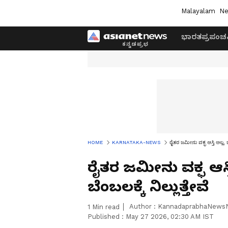
Malayalam
Ne
ಭಾರತ
ಪ್ರಪಂಚ
HOME
KARNATAKA-NEWS
ರೈತರ ಜಮೀನು ವಕ್ಫ ಆಸ್ತಿ ಅಲ್ಲ, ಬಿತ
ರೈತರ ಜಮೀನು ವಕ್ಫ ಆಸ್ತಿ 
ಬೆಂಬಲಕ್ಕೆ ನಿಲ್ಲುತ್ತೇವೆ
Author :
KannadaprabhaNews
1
Min read
Published :
May 27 2026, 02:30 AM IST