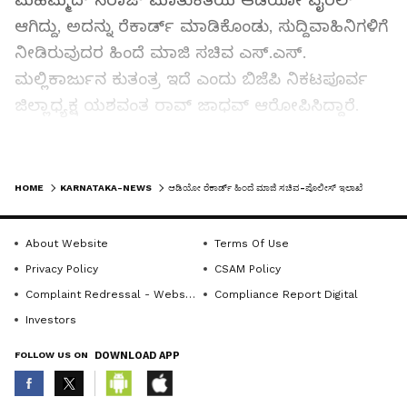
ಮಹಮ್ಮದ್ ಸಿರಾಜ್‌ ಮಾತುಕತೆಯ ಆಡಿಯೋ ವೈರಲ್
ಆಗಿದ್ದು, ಅದನ್ನು ರೆಕಾರ್ಡ್ ಮಾಡಿಕೊಂಡು, ಸುದ್ದಿವಾಹಿನಿಗಳಿಗೆ
ನೀಡಿರುವುದರ ಹಿಂದೆ ಮಾಜಿ ಸಚಿವ ಎಸ್.ಎಸ್.
ಮಲ್ಲಿಕಾರ್ಜುನ ಕುತಂತ್ರ ಇದೆ ಎಂದು ಬಿಜೆಪಿ ನಿಕಟಪೂರ್ವ
ಜಿಲ್ಲಾಧ್ಯಕ್ಷ ಯಶವಂತ ರಾವ್ ಜಾಧವ್ ಆರೋಪಿಸಿದ್ದಾರೆ.
ನಗರದಲ್ಲಿ ಮಂಗಳವಾರ ಸುದ್ದಿಗೋಷ್ಠಿಯಲ್ಲಿ ಮಾತನಾಡಿದ
LATEST VIDEOS
ಅವರು, ಆರ್ಟಿಕಲ್‌ ಸೆಕ್ಷನ್ 21ರ ಪ್ರಕಾರ ಇಬ್ಬರು ವ್ಯಕ್ತಿಗಳ
HOME
KARNATAKA-NEWS
ಆಡಿಯೋ ರೆಕಾರ್ಡ್ ಹಿಂದೆ ಮಾಜಿ ಸಚಿವ-ಪೊಲೀಸ್ ಇಲಾಖೆ
ಮೊಬೈಲ್ ಸಂಭಾಷಣೆ ರೆಕಾರ್ಡ್ ಮಾಡುವುದು ಮಹಾ
ಅಪರಾಧ. ರಾಜ್ಯ ಸರ್ಕಾರದ ಒಬ್ಬ ಪ್ರಭಾವಿ ಮಂತ್ರಿ ಮತ್ತೊಬ್ಬ
About Website
Terms Of Use
ಪ್ರಭಾವಿ ಮಂತ್ರಿಯು ಬೇರೊಬ್ಬರ ಜೊತೆ ಮಾತನಾಡುವ
Privacy Policy
CSAM Policy
ಸಂ‍ಭಾಷಣೆ ರೆಕಾರ್ಡ್ ಮಾಡಿಸುವುದು ಸಾಮಾನ್ಯ ವ್ಯಕ್ತಿಗಳಿಂದ
Complaint Redressal - Website
Compliance Report Digital
ಸಾಧ್ಯವಿಲ್ಲ. ಪೊಲೀಸ್ ಇಲಾಖೆ ಸಹಕಾರವಿಲ್ಲದೇ ಇದು
Investors
ಅಸಾಧ್ಯ ಎಂದರು.
FOLLOW US ON
DOWNLOAD APP
ಯಾವುದೇ ಕರೆಗಳನ್ನು ರೆಕಾರ್ಡ್ ಮಾಡುವ ವ್ಯವಸ್ಥೆ ಇರುವುದು