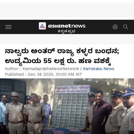
ಕನ್ನಡಪ್ರಭ
ನಾಲ್ವರು ಅಂತರ್ ರಾಜ್ಯ ಕಳ್ಳರ ಬಂಧನ;
ಉದ್ಯಮಿಯ 55 ಲಕ್ಷ ರು. ಹಣ ವಶಕ್ಕೆ
Author :
KannadaprabhaNewsNetwork
|
Karnataka-News
Published :
Dec 26 2025, 01:00 AM IST