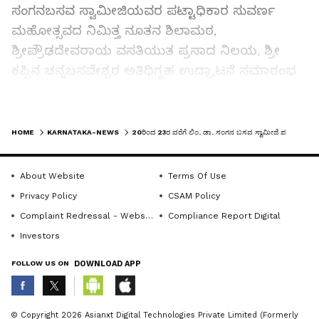
ಸಂಗನಬಸವ ಸ್ವಾಮೀಜಿಯವರ ಪಟ್ಟಾಧಿಕಾರ ಸುವರ್ಣ
ಮಹೋತ್ಸವದ ನಿಮಿತ್ತ ನೂತನ ಶಿಲಾಮಠ,
ಶ್ರೀಪ್ರೌಢದೇವರಾಯ ವಸತಿಯುತ ಪ್ರಸಾದ ನಿಲಯ, ಶ್ರೀ
ಕಪ್ಪಿನ ಚನ್ನಬಸವೇಶ್ವರ ಅತಿಥಿಗೃಹ ಉದ್ಘಾಟನೆ ಸಮಾರಂಭ
ಹಮ್ಮಿಕೊಳ್ಳಲಾಗಿದೆ.
LATEST VIDEOS
ನ. 20ರಂದು ಸಂಜೆ 7 ಗಂಟೆಗೆ ವಿಚಾರಗೋಷ್ಠಿ ನಡೆಯಲಿದೆ.
HOME
KARNATAKA-NEWS
20ರಿಂದ 23ರ ವರೆಗೆ ಲಿಂ. ಡಾ. ಸಂಗನ ಬಸವ ಸ್ವಾಮೀಜಿ ಪಟ್ಟಾಧಿಕಾರ ಸುವರ್ಣ ಮಹೋತ್ಸವ
ಕುದುರಿಮೋತಿಯ ವಿಜಯಮಹಾಂತ ಸ್ವಾಮೀಜಿ,
ಗುರುಮಹಾಂತ ಸ್ವಾಮೀಜಿ ಮತ್ತು ಶಿವಾನಂದ ಸ್ವಾಮೀಜಿ
About Website
Terms Of Use
ಸಾನ್ನಿಧ್ಯ ವಹಿಸಲಿದ್ದಾರೆ. ಮಾಜಿ ಡಿಸಿಎಂ ಗೋವಿಂದ
Privacy Policy
CSAM Policy
ಕಾರಜೋಳ ಅವರು “ಶ್ರೀ ಜಗದ್ಗುರು ಕೊಟ್ಟೂರುಸ್ವಾಮಿ
Complaint Redressal - Website
Compliance Report Digital
ಗುರುಪರಂಪರೆ ಮತ್ತು ಹಂಡೆ ಅರಸು ಮನೆತನ” ಗ್ರಂಥ
Investors
ಲೋಕಾರ್ಪಣೆ ಮಾಡಲಿದ್ದಾರೆ. ಸಂಸದ ಪಿ.ಸಿ. ಗದ್ದಿಗೌಡರ
FOLLOW US ON
DOWNLOAD APP
ಇತರರು ಭಾಗವಹಿಸಲಿದ್ದಾರೆ ಎಂದರು.
ನ. 21ರಂದು ವಿಜಯನಗರ ಜಿಲ್ಲೆಯ ಸಂಪನ್ಮೂಲ ಹಾಗೂ
ABOUT THE AUTHOR
© Copyright 2026 Asianxt Digital Technologies Private Limited (Formerly