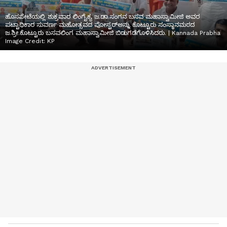
ಹೊಸಪೇಟೆಯಲ್ಲಿ ಶುಕ್ರವಾರ ಲಿಂಗೈಕ್ಯ ಜ.ಡಾ.ಸಂಗನ ಬಸವ ಮಹಾಸ್ವಾಮೀಜಿ ಅವರ
ಪಟ್ಟಾಧಿಕಾರ ಸುವರ್ಣ ಮಹೋತ್ಸವದ ಪೋಸ್ಟರ್‌ಅನ್ನು ಕೊಟ್ಟೂರು ಸಂಸ್ಥಾನಮಠದ
ಜ.ಶ್ರೀ.ಕೊಟ್ಟೂರು ಬಸವಲಿಂಗ ಮಹಾಸ್ವಾಮೀಜಿ ಬಿಡುಗಡೆಗೊಳಿಸಿದರು. | Kannada Prabha
Image Credit:
KP