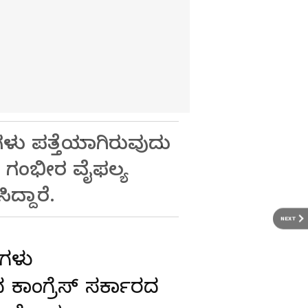
ಗಳು ಪತ್ತೆಯಾಗಿರುವುದು
ದ ಗಂಭೀರ ವೈಫಲ್ಯ
ದ್ದಾರೆ.
NEXT
ಿಗಳು
ಕಾಂಗ್ರೆಸ್ ಸರ್ಕಾರದ