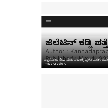
ಜಿಲೆಟಿನ್‌ ಕಡ್ಡಿ 
Author :
Kannadapra
Published :
May 11 20
ಬದ್ಧತೆಯಿಂದ ಕೆಲಸ ಮಾಡಿ ಸಕಾಲಕ್ಕೆ ಪ್ರಗತಿ ಸಾಧಿಸಿ ಜ
Image Credit:
KP