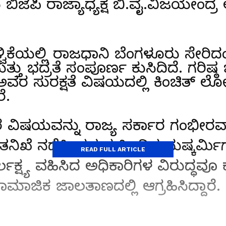
ಿಜೆಪಿ ರಾಜ್ಯಾಧ್ಯಕ್ಷ ಬಿ.ವೈ.ವಿಜಯೇಂದ್ರ
್ವಿಕೆಯಲ್ಲಿ ರಾಜಧಾನಿ ಬೆಂಗಳೂರು ಸೇರಿದಂತ
್ತು ಭದ್ರತೆ ಸಂಪೂರ್ಣ ಕುಸಿದಿದೆ. ಗರಿಷ್
ಅವರ ಸುರಕ್ಷತೆ ವಿಷಯದಲ್ಲಿ ಕಿಂಚಿತ್ 
ೆ.
ರ ವಿಷಯವನ್ನು ರಾಜ್ಯ ಸರ್ಕಾರ ಗಂಭೀರವ
ಿಖೆ ನಡೆಸಿ, ಕೃತ್ಯದ ಹಿಂದಿನ ದುಷ್ಕರ್ಮಿಗ
READ FULL ARTICLE
ಿರ್ಲಕ್ಷ್ಯ ವಹಿಸಿದ ಅಧಿಕಾರಿಗಳ ವಿರುದ್ಧವೂ
ಮಾಜಿಕ ಜಾಲತಾಣದಲ್ಲಿ ಆಗ್ರಹಿಸಿದ್ದಾರೆ.