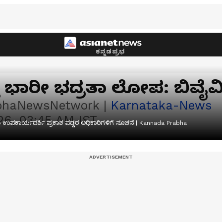
ಕನ್ನಡಪ್ರಭ
ಪತ್ತೆ ಭಾರೀ ಭದ್ರತಾ ಲೋಪ: ಬಿವೈವ
bhaNewsNetwork
|
Karnataka-News
26, 03:45 AM IST
ಿಪಂ ಉಪಕಾರ್ಯದರ್ಶಿ ಪ್ರಕಾಶ ವಡ್ಡರ ಅಧಿಕಾರಿಗಳಿಗೆ ಸೂಚನೆ | Kannada Prabha