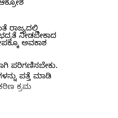
 ಆಕ್ರೋಶ
ೆ ರಾಜ್ಯದಲ್ಲಿ
ಠ ಭದ್ರತೆ ನೀಡಬೇಕಾದ
ಲೋಪಕ್ಕೂ ಅವಕಾಶ
ಾಗಿ ಪರಿಗಣಿಸಬೇಕು.
ಳನ್ನು ಪತ್ತೆ ಮಾಡಿ
 ಕಠಿಣ ಕ್ರಮ