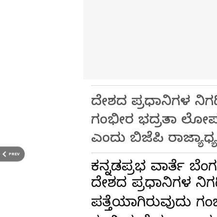
ದೇಶದ ಪ್ರಧಾನಿಗಳ ನಿಗದ
ಗಂಭೀರ ಭದ್ರತಾ ಲೋಪ ಮ
ಎಂದು ಬಿಜೆಪಿ ರಾಜ್ಯಾಧ್ಯ
PREV
ಕನ್ನಡಪ್ರಭ ವಾರ್ತೆ ಬೆ
ದೇಶದ ಪ್ರಧಾನಿಗಳ ನಿಗದ
ಪತ್ತೆಯಾಗಿರುವುದು ಗಂ