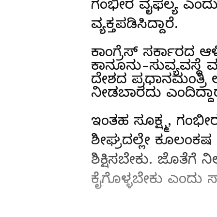
ಗಂಭೀರ ವೈಫಲ್ಯ ಎಂದು ಬ
ವ್ಯಕ್ತಪಡಿಸಿದ್ದಾರೆ.
ಕಾಂಗ್ರೆಸ್ ಸರ್ಕಾರದ ಆಳ
ಕಾನೂನು-ಸುವ್ಯವಸ್ಥೆ ಮತ
ದೇಶದ ಪ್ರಧಾನಮಂತ್ರಿ 
ನೀಡಬಾರದು ಎಂದಿದ್ದಾರ
ಇಂತಹ ಸೂಕ್ಷ್ಮ, ಗಂಭೀ
ಶೀಘ್ರದಲ್ಲೇ ಕೂಲಂಕಷ ತನ
ಶಿಕ್ಷಿಸಬೇಕು. ಜೊತೆಗೆ ನ
ಕೈಗೊಳ್ಳಬೇಕು ಎಂದು ಸಾ