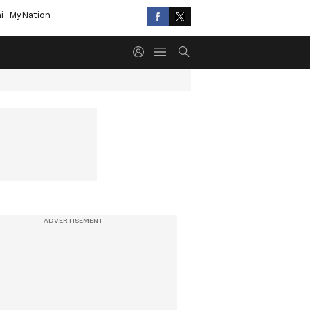
i
MyNation