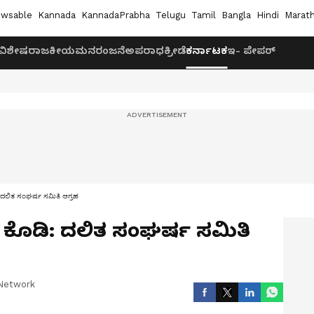
wsable
Kannada
KannadaPrabha
Telugu
Tamil
Bangla
Hindi
Marath
ವಿಶೇಷ
ರಾಜಕೀಯ
ಮನರಂಜನೆ
ಅಪರಾಧ
ಕ್ರೀಡೆ
ಕರ್ನಾಟಕ
ಇ- ಪೇಪರ್
ಿ: ದಲಿತ ಸಂಘರ್ಷ ಸಮಿತಿ ಆಗ್ರಹ
ಾನ ಕೊಡಿ: ದಲಿತ ಸಂಘರ್ಷ ಸಮಿತಿ
Network