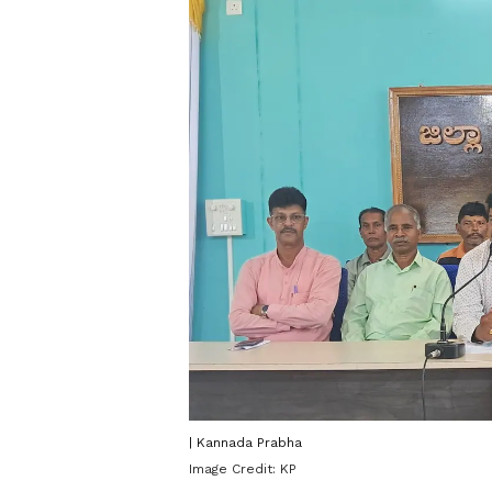
| Kannada Prabha
Image Credit:
KP