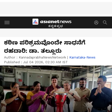
ಕನ್ನಡಪ್ರಭ
ಕಠಿಣ ಪರಿಶ್ರಮವೊಂದೇ ಸಾಧನೆಗೆ
ರಹದಾರಿ: ಡಾ. ತಲ್ಲೂರು
Author :
KannadaprabhaNewsNetwork
|
Karnataka-News
Published :
Jul 04 2026, 02:30 AM IST