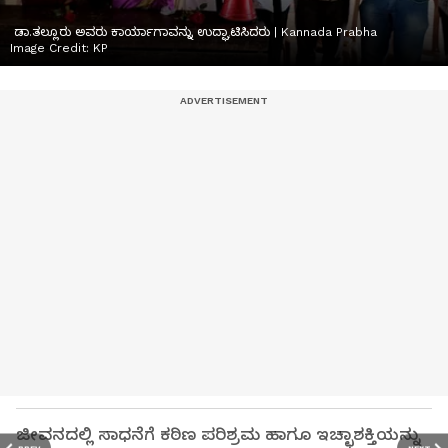
ಡಾ.ತಲ್ಲೂರು ಅವರು ಕಾರ್ಯಾಗಾವನ್ನು ಉದ್ಘಾಟಿಸಿದರು | Kannada Prabha
Image Credit:
KP
ಜೀವನದಲ್ಲಿ ಸಾಧನೆಗೆ ಕಠಿಣ ಪರಿಶ್ರಮ ಹಾಗೂ ಇಚ್ಛಾಶಕ್ತಿಯನ್ನು