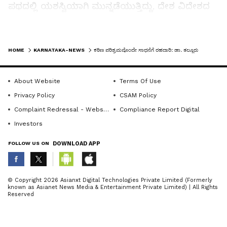
ಪಥದಲ್ಲಿ ಯಶಸ್ವಿಯಾಗಿ ಮುನ್ನಡೆಯುತ್ತಿದ್ದು, ದೇಶ ವಿದೇಶದ
ಗಮನ ಸೆಳೆದಿದೆ. ಈ ಸಾಧನೆಯೇ ಕೇಂದ್ರ ಸಂಗೀತ ನಾಟಕ
ಅಕಾಡೆಮಿಯ ಗಮನ ಸೆಳೆದು ಈ ನಾಟಕ ಸಿದ್ಧತೆಯ
LATEST VIDEOS
ಜವಾಬ್ದಾರಿ ನೀಡಿದೆ ಎಂದು ತಿಳಿಸಿದರು.
HOME
KARNATAKA-NEWS
ಕಠಿಣ ಪರಿಶ್ರಮವೊಂದೇ ಸಾಧನೆಗೆ ರಹದಾರಿ: ಡಾ. ತಲ್ಲೂರು
ಎಂಜಿಎಂ ಕಾಲೇಜಿನ ಪ್ರಾಂಶುಪಾಲರಾದ ಡಾ. ಗಾಯತ್ರಿ ಪೈ
About Website
Terms Of Use
ಮಾತನಾಡಿ, ಯಾವುದೇ ಕೆಲಸ ಮಾಡುವಾಗ ಇಷ್ಟಪಟ್ಟು
Privacy Policy
CSAM Policy
ಮಾಡಬೇಕು. ನಮ್ಮನ್ನು ಸಂಪೂರ್ಣವಾಗಿ ತೊಡಗಿಸಿಕೊಂಡಾಗ
Complaint Redressal - Website
Compliance Report Digital
ಮಾತ್ರ ಯಶಸ್ಸು ದೊರೆಯುತ್ತದೆ ಎಂದು ವಿದ್ಯಾರ್ಥಿಗಳಿಗೆ ಶುಭ
Investors
ಹಾರೈಸಿದರು. ರಂಗಭೂಮಿ ಉಡುಪಿ ಪ್ರಧಾನ ಕಾರ್ಯದರ್ಶಿ
FOLLOW US ON
DOWNLOAD APP
ಪ್ರದೀಪಚಂದ್ರ ಕುತ್ಪಾಡಿ ಅವರು ಪ್ರಾಸ್ತಾವಿಕ ಮಾತುಗಳೊಂದಿಗೆ
ಸ್ವಾಗತಿಸಿ, ಜು.15ರಂದು ಕೇಂದ್ರ ಸಂಗೀತ ನಾಟಕ ಅಕಾಡೆಮಿ
ABOUT THE AUTHOR
ಕಾಳಿದಾಸ ಜಯಂತಿಯ ಸುಸಂದರ್ಭದಲ್ಲಿ ದೇಶಾದ್ಯಂತ
© Copyright 2026 Asianxt Digital Technologies Private Limited (Formerly
known as Asianet News Media & Entertainment Private Limited) | All Rights
KannadaprabhaNewsNetwork
ವಂದೇ ಮಾತರಂ ವಿಚಾರದಲ್ಲಿ ನಾಟಕಗಳು ನಡೆಸಲು
K
Reserved
ಉದ್ದೇಶಿಸಿದೆ. ಕರ್ನಾಟಕದಲ್ಲಿ ಉಡುಪಿ ಮತ್ತು ಬೆಂಗಳೂರಿನಲ್ಲಿ
ನಾಟಕ ಪ್ರದರ್ಶನ ನಡೆಯಲಿದೆ. ಉಡುಪಿಯಲ್ಲಿ ನಾಟಕ