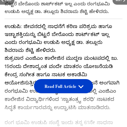
PREV
NEXT
ಬಿಟ್ಟರೆ ಬೇರೊಂದು ಶಾರ್ಟ್‌ಕಟ್ ಇಲ್ಲ ಎಂದು ರಂಗಭೂಮಿ
ಉಡುಪಿ ಅಧ್ಯಕ್ಷ ಡಾ. ತಲ್ಲೂರು ಶಿವರಾಮ ಶೆಟ್ಟಿ ಹೇಳಿದರು.
ಉಡುಪಿ: ಜೀವನದಲ್ಲಿ ಸಾಧನೆಗೆ ಕಠಿಣ ಪರಿಶ್ರಮ ಹಾಗೂ
ಇಚ್ಛಾಶಕ್ತಿಯನ್ನು ಬಿಟ್ಟರೆ ಬೇರೊಂದು ಶಾರ್ಟ್‌ಕಟ್ ಇಲ್ಲ
ಎಂದು ರಂಗಭೂಮಿ ಉಡುಪಿ ಅಧ್ಯಕ್ಷ ಡಾ. ತಲ್ಲೂರು
ಶಿವರಾಮ ಶೆಟ್ಟಿ ಹೇಳಿದರು.
ಶುಕ್ರವಾರ ಎಂಜಿಎಂ ಕಾಲೇಜಿನ ಮುದ್ದಣ ಮಂಟಪದಲ್ಲಿ ಜು.
15ರಂದು ದೇಶಾದ್ಯಂತ ವಂದೇ ಮಾತರಂ ಯೋಜನೆಯಡಿ
ಕೇಂದ್ರ ಸಂಗೀತ ಹಾಗೂ ನಾಟಕ ಅಕಾಡೆಮಿ
ಆಯೋಜಿಸುತ್ತಿರುವ ‘ವಂದೇಮಾತರಂ’ ಯೋಜನೆ ಅಂಗವಾಗಿ
Read Full Article
ರಂಗಭೂಮಿ ಉಡುಪಿ ಸಂಸ್ಥೆಯ ಸಹಯೋಗದಲ್ಲಿ ಎಂಜಿಎಂ
ಕಾಲೇಜಿನ ವಿದ್ಯಾರ್ಥಿಗಳಿಂದ ‘ಸ್ವಾತಂತ್ರ್ಯ ಶರಧಿ’ ನಾಟಕದ
ಸಿದ್ಧತೆ ಕಾರ್ಯಗಾರವನ್ನು ಉದ್ಘಾಟಿಸಿ ಮಾತನಾಡಿದರು.
ರಂಗ ಭೂಮಿ ಉಡುಪಿ ಸಂಸ್ಥೆ ಇಂದು ತನ್ನ 61ನೇ ಸಾಧನಾ