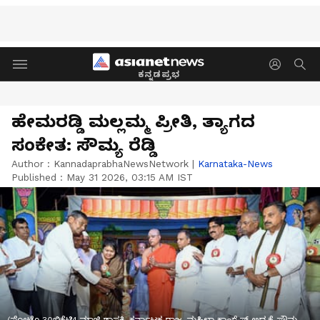
ಕನ್ನಡಪ್ರಭ
ಹೇಮರಡ್ಡಿ ಮಲ್ಲಮ್ಮ ಪ್ರೀತಿ, ತ್ಯಾಗದ
ಸಂಕೇತ: ಸೌಮ್ಯ ರೆಡ್ಡಿ
Author :
KannadaprabhaNewsNetwork
|
Karnataka-News
Published :
May 31 2026, 03:15 AM IST