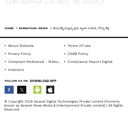
ಸ್ಫೂರ್ತಿಯಾಗಿದ್ದಾಳೆ ಎಂದ ಸೌಮ್ಯ ರಡ್ಡಿ, ಮಲ್ಲಮ್ಮನ
ತತ್ವಾದರ್ಶಗಳನ್ನು ಮುಂದಿನ ಪೀಳಿಗೆಗೆ ತಿಳಿಸಬೇಕಾದ
ಅಗತ್ಯತೆಯಿದೆ ಎಂದು ಹೇಳಿದರು.
LATEST VIDEOS
HOME
KARNATAKA-NEWS
ಹೇಮರಡ್ಡಿ ಮಲ್ಲಮ್ಮ ಪ್ರೀತಿ, ತ್ಯಾಗದ ಸಂಕೇತ: ಸೌಮ್ಯ ರೆಡ್ಡಿ
ಮುಖ್ಯ ಅತಿಥಿ ಸಂಸದ ಪಿ.ಸಿ.ಗದ್ಧಿಗೌಡರ ಮಾತನಾಡಿ,
ಹೇಮರಡ್ಡಿ ಮಲ್ಲಮ್ಮನ ಆದರ್ಶಮಯ ಬದುಕು ಜೀವನದ
About Website
Terms Of Use
ಸಾರ್ಥಕತೆಗೆ ಪ್ರೇರಣೆಯಾಗಿದೆ. ಮಹಾತ್ಮರು, ಶರಣರ ಜಯಂತಿ
Privacy Policy
CSAM Policy
ಆಚರಣೆಗಳು ಮನುಕುಲದ ಬದುಕಿಗೆ ಪೂರಕವಾಗಿ
Complaint Redressal - Website
Compliance Report Digital
ನಡೆಯುತ್ತವೆ ಎಂದರು.
Investors
FOLLOW US ON
DOWNLOAD APP
ರಾಜ್ಯಸಭಾ ಸದಸ್ಯ ನಾರಾಯಣಸಾ ಭಾಂಡಗೆ ಹಾಗೂ
ವಿಧಾನ ಪರಿಷತ್ ಸದಸ್ಯ ಪಿ.ಎಚ್.ಪೂಜಾರ ಮಾತನಾಡಿ, ಭಕ್ತಿ,
ABOUT THE AUTHOR
© Copyright 2026 Asianxt Digital Technologies Private Limited (Formerly
ಪ್ರೀತಿ, ಸಹಕಾರದ ಸಾಕಾರಮೂರ್ತಿಎನಿಸಿಕೊಂಡಿದ್ದ
known as Asianet News Media & Entertainment Private Limited) | All Rights
KannadaprabhaNewsNetwork
K
Reserved
ಹೇಮರಡ್ಡಿ ಮಲ್ಲಮ್ಮ ಮಹಿಳಾ ಕುಲದ ದಿಕ್ಸೂಚಿ ಆಗಿದ್ದಾಳೆ
ಎಂದು ಹೇಳಿದರು.