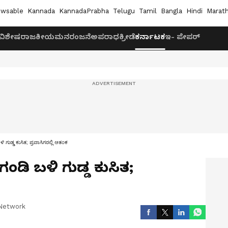
wsable
Kannada
KannadaPrabha
Telugu
Tamil
Bangla
Hindi
Marath
ವಿಶೇಷ
ರಾಜಕೀಯ
ಮನರಂಜನೆ
ಅಪರಾಧ
ಕ್ರೀಡೆ
ಕರ್ನಾಟಕ
ಇ- ಪೇಪರ್
ಿ ಗುಡ್ಡ ಕುಸಿತ; ಪ್ರವಾಸಿಗರಲ್ಲಿ ಆತಂಕ
ಗಂಡಿ ಬಳಿ ಗುಡ್ಡ ಕುಸಿತ;
Network