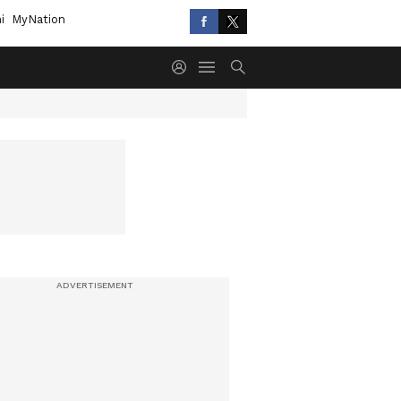
i
MyNation