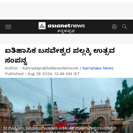
ಕನ್ನಡಪ್ರಭ
ಐತಿಹಾಸಿಕ ಬಸವೇಶ್ವರ ಪಲ್ಲಕ್ಕಿ ಉತ್ಸವ
ಸಂಪನ್ನ
Author :
KannadaprabhaNewsNetwork
|
Karnataka-News
Published :
Aug 28 2024, 12:46 AM IST
೨೭ಬಿಎಸ್ವಿ೦೧- ಬಸವನಬಾಗೇವಾಡಿಯ ಐತಿಹಾಸಿಕ ಮೂಲನಂದೀಶ್ವರ(ಬಸವೇಶ್ವರ)