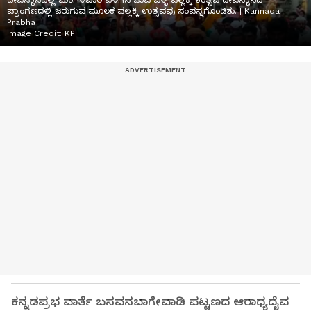
ದೇವಸ್ಥಾನದಲ್ಲಿ ಮಂಗಳವಾರ ಬೆಳಗಿನ ಜಾವ ಬೆಳ್ಳಿ ಪಲ್ಲಕ್ಕಿ ಉತ್ಸವ ದೇವಸ್ಥಾನದ
ಪ್ರಾಂಗಣದಲ್ಲಿ ಜರುಗುವ ಮೂಲಕ ಪಲ್ಲಕ್ಕಿ ಉತ್ಸವವು ಸಂಪನ್ನಗೊಂಡಿತು. | Kannada
Prabha
Image Credit:
KP
ಕನ್ನಡಪ್ರಭ ವಾರ್ತೆ ಬಸವನಬಾಗೇವಾಡಿ ಪಟ್ಟಣದ ಆರಾಧ್ಯದೈವ