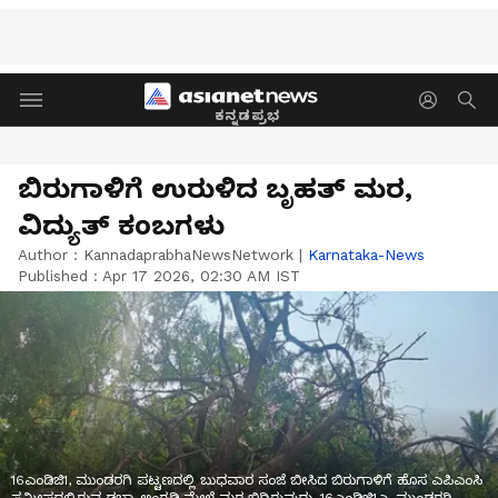
ಕನ್ನಡಪ್ರಭ
ಬಿರುಗಾಳಿಗೆ ಉರುಳಿದ ಬೃಹತ್ ಮರ,
ವಿದ್ಯುತ್ ಕಂಬಗಳು
Author :
KannadaprabhaNewsNetwork
|
Karnataka-News
Published :
Apr 17 2026, 02:30 AM IST
16ಎಂಡಿಜಿ1, ಮುಂಡರಗಿ ಪಟ್ಟಣದಲ್ಲಿ ಬುಧವಾರ ಸಂಜೆ ಬೀಸಿದ ಬಿರುಗಾಳಿಗೆ ಹೊಸ ಎಪಿಎಂಸಿ