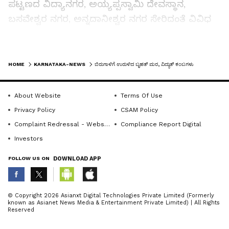
ಪಟ್ಟಣದ ವಿದ್ಯಾನಗರ, ಅಯ್ಯಪ್ಪಸ್ವಾಮಿ ದೇವಸ್ಥಾನ,
ಬಸವೇಶ್ವರ ನಗರ, ಅನ್ನದಾನೀಶ್ವರ ನಗರ ಸೇರಿದಂತೆ ವಿವಿಧ
ಪ್ರದೇಶಗಳಲ್ಲಿ ಗಿಡ- ಮರಗಳು ಬಿದ್ದಿವೆ. ಪಟ್ಟಣದ ಹುಡ್ಕೋ
ಕಾಲನಿಯಲ್ಲಿ ರಭಸದ ಗಾಳಿಗೆ ವಿದ್ಯುತ್ ಕಂಬ‍ಗಳು ಬಿದ್ದಿವೆ.
LATEST VIDEOS
ಅಲ್ಲದೇ ಅನೇಕ ಮರಗಳ ಮೇಲೆ ವಿದ್ಯುತ್ ಕಂಬಗಳು
HOME
KARNATAKA-NEWS
ಬಿರುಗಾಳಿಗೆ ಉರುಳಿದ ಬೃಹತ್ ಮರ, ವಿದ್ಯುತ್ ಕಂಬಗಳು
ಬಿದ್ದಿದ್ದರ ಪರಿಣಾಮ ಬುಧವಾರ ಸಂಜೆ 6 ಗಂಟೆಗೆ
ಕಡಿತಗೊಂಡಿದ್ದ ವಿದ್ಯುತ್ ಸಂಪರ್ಕ ರಾತ್ರಿ 9 ಗಂಟೆಗೆ ಬಂದಿದೆ.
About Website
Terms Of Use
Privacy Policy
CSAM Policy
ನಮ್ಮ ಮನೆಯ ಮೇಲೆ ಮರ ಬಿದ್ದಿರುವ ಕುರಿತು ಪುರಸಭೆ
Complaint Redressal - Website
Compliance Report Digital
ಅಧಿಕಾರಿಗೆ ಕರೆ ಮಾಡಿ ಅದನ್ನು ತೆಗೆಸಿ ಸ್ವಚ್ಛ
Investors
ಮಾಡಿಸಿಕೊಡುವಂತೆ ವಿನಂತಿಸಿದರೆ ಅವರು ಇದು ನಮಗೆ
FOLLOW US ON
DOWNLOAD APP
ಸಂಬಂಧಿಸಿದ್ದಲ್ಲ, ಅರಣ್ಯ ಇಲಾಖೆಯವರಿಗೆ ಹೇಳಿ ಎಂದು
ಹಾರಿಕೆ ಉತ್ತರ ಕೊಡುತ್ತಾರೆ. ಪುರಸಭೆಗೆ ಕರ ಕಟ್ಟುವ ನಾವು
ಅರಣ್ಯ ಇಲಾಖೆಗೆ ಏಕೆ ಹೇಳಬೇಕು. ಇಂತಹ ಘಟನೆ
ABOUT THE AUTHOR
© Copyright 2026 Asianxt Digital Technologies Private Limited (Formerly
known as Asianet News Media & Entertainment Private Limited) | All Rights
ಸಂಭವಿಸಿದಾಗ ಪುರಸಭೆ ಸಾರ್ವಜನಿಕರ ನೆರವಿಗೆ ಬರಬೇಕು
KannadaprabhaNewsNetwork
K
Reserved
ಎಂದು ಲಿಂಗರಾಜ ಹಾಲಿನವರ ಒತ್ತಾಯಿಸಿದ್ದಾರೆ.