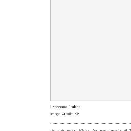
| Kannada Prabha
Image Credit:
KP
ಈ ವರ್ಷ ಇದೂವರೆಗೂ ಮಳೆ ಆಗದ ಕಾರಣ ಜಿಲ್ಲೆಯ