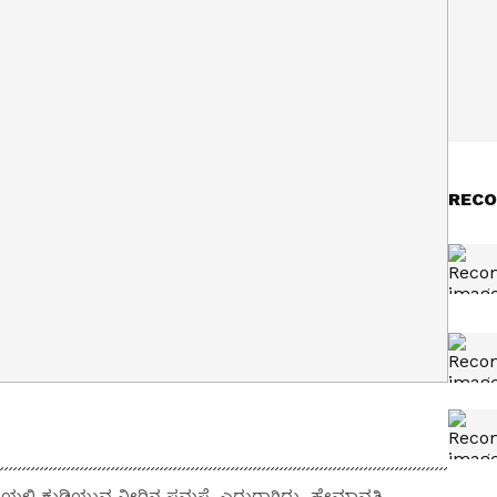
RECO
ಲ್ಲಿ ಕುಡಿಯುವ ನೀರಿನ ಸಮಸ್ಯೆ ಎದುರಾಗಿದ್ದು, ಹೇಮಾವತಿ