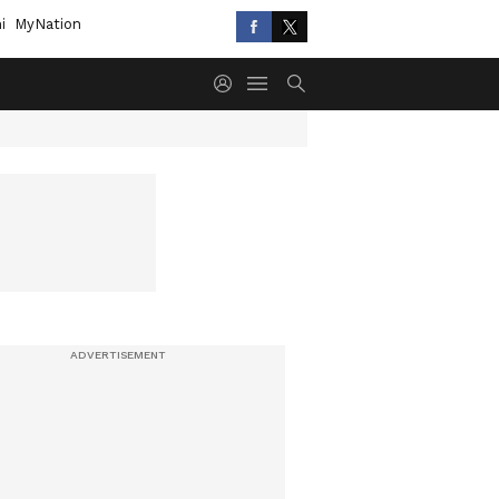
i
MyNation