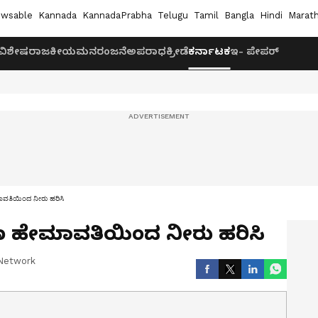
wsable
Kannada
KannadaPrabha
Telugu
Tamil
Bangla
Hindi
Marath
ವಿಶೇಷ
ರಾಜಕೀಯ
ಮನರಂಜನೆ
ಅಪರಾಧ
ಕ್ರೀಡೆ
ಕರ್ನಾಟಕ
ಇ- ಪೇಪರ್
ಮಾವತಿಯಿಂದ ನೀರು ಹರಿಸಿ
್ಷಣ ಹೇಮಾವತಿಯಿಂದ ನೀರು ಹರಿಸಿ
Network