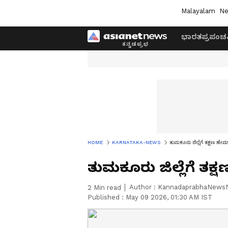
Malayalam
Ne
ಭಾರತ
ಪ್ರಪಂಚ
HOME
KARNATAKA-NEWS
ತುಮಕೂರು ಜಿಲ್ಲೆಗೆ ತಕ್ಷಣ ಹೇ
ತುಮಕೂರು ಜಿಲ್ಲೆಗೆ ತಕ
Author :
KannadaprabhaNews
2
Min read
Published :
May 09 2026, 01:30 AM IST