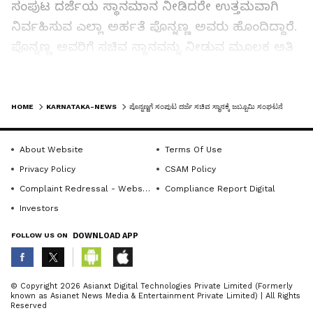
ಸಂಪುಟ ದರ್ಜೆಯ ಸ್ಥಾನಮಾನ ನೀಡಿದರೇ ಉತ್ತಮವಾಗಿ
ನಿರ್ವಹಿಸುವ ಎಲ್ಲಾ ಅರ್ಹತೆ ಪೊನ್ನಣ್ಣ ಅವರು ಹೊಂದಿದ್ದಾರೆ.
ಪೊನ್ನಣ್ಣ ಅವರಿಗೆ ಸಚಿವ ಸ್ಥಾನವನ್ನು ನೀಡುವ ಮೂಲಕ ಅತಿ
ಸೂಕ್ಷ್ಮ ಕೊಡವ ಜನಾಂಗಕ್ಕೆ ಈ ಮೂಲಕ ಸಚಿವ ಸ್ಥಾನ
ನೀಡಿದಂತೆ ಹಾಗೂ ಪ್ರಾದೇಶಿಕವಾಗಿಯೂ ಜಿಲ್ಲೆಯನ್ನು
LATEST VIDEOS
ಪರಿಗಣಿಸಿದಂತೆ ಆಗುತ್ತದೆ. ಗುಡ್ಡಗಾಡು, ಅತೀ ಹೆಚ್ಚು ಮಳೆ
HOME
KARNATAKA-NEWS
ಪೊನ್ನಣ್ಣಗೆ ಸಂಪುಟ ದರ್ಜೆ ಸಚಿವ ಸ್ಥಾನಕ್ಕೆ ಜಬ್ಬೂಮಿ ಸಂಘಟನೆ ಒತ್ತಾಯ
ಬೀಳುವ, ರಾಜ್ಯದ ವಿಭಿನ್ನ ಪ್ರದೇಶವಾಗಿರುವ ಕೊಡಗಿನ
ಹಲವಾರು ಸೂಕ್ಷ್ಮ ಸಮಸ್ಯೆಗಳನ್ನು ನಿರ್ವಹಿಸಲು ಕೊಡಗು
About Website
Terms Of Use
ಜಿಲ್ಲೆಗೆ ಸಚಿವ ಸ್ಥಾನವನ್ನು ನೀಡಬೇಕಾಗಿದೆ. ಕೊಡವ ಜನಾಂಗದ
Privacy Policy
CSAM Policy
ಏಕೈಕ ಶಾಸಕರಾಗಿರುವ ಪೊನ್ನಣ್ಣ ಅವರಿಗೆ ಸಚಿವ ಸ್ಥಾನ
Complaint Redressal - Website
Compliance Report Digital
ನೀಡುವ ಮೂಲಕ ಕೊಡಗು ಮತ್ತು ಕೊಡವ ಜನಾಂಗಕ್ಕೂ
Investors
ಪ್ರಾತಿನಿದ್ಯ ನೀಡಬೇಕಾಗಿದೆ. ಹಲವಾರು ಅವಧಿಯಿಂದ
FOLLOW US ON
DOWNLOAD APP
ಕೊಡವ ಜನಾಂಗದ ಶಾಸಕರು ಸಚಿವ ಸ್ಥಾನದಿಂದ
ವಂಚಿತವಾಗಿದ್ದಾರೆ. ಇವೆಲ್ಲವನ್ನು ಪರಿಗಣಿಸಿ ಶಾಸಕ ಪೊನ್ನಣ್ಣ
ABOUT THE AUTHOR
© Copyright 2026 Asianxt Digital Technologies Private Limited (Formerly
ಅವರಿಗೆ ಸೂಕ್ತ ಸಚಿವ ಸ್ಥಾನವನ್ನು ನೀಡಬೇಕು ಎಂದು ಜಂಟಿ
known as Asianet News Media & Entertainment Private Limited) | All Rights
KannadaprabhaNewsNetwork
K
Reserved
ಹೇಳಿಕೆಯಲ್ಲಿ ಜಬ್ಬೂಮಿ ಚಾರಿಟೇಬಲ್ ಟ್ರಸ್ಟ್ ನ ಸಂಚಾಲಕ