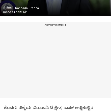
ಪ್ರಮುಖ | Kannada Prabha
Image Credit:
KP
ಕೊಡಗು ಜಿಲ್ಲೆಯ ವಿರಾಜಪೇಟೆ ಕ್ಷೇತ್ರ ಶಾಸಕ ಅಜ್ಜಿಕುಟ್ಟಿರ