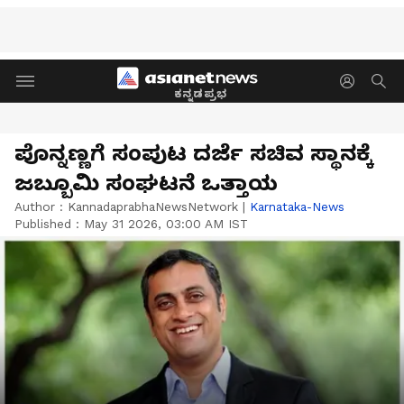
ಕನ್ನಡಪ್ರಭ
ಪೊನ್ನಣ್ಣಗೆ ಸಂಪುಟ ದರ್ಜೆ ಸಚಿವ ಸ್ಥಾನಕ್ಕೆ
ಜಬ್ಬೂಮಿ ಸಂಘಟನೆ ಒತ್ತಾಯ
Author :
KannadaprabhaNewsNetwork
|
Karnataka-News
Published :
May 31 2026, 03:00 AM IST