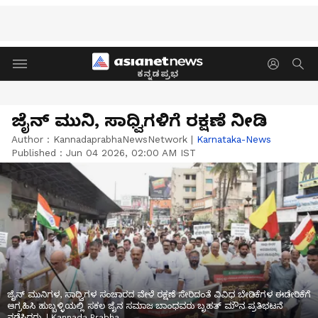
ಕನ್ನಡಪ್ರಭ
ಜೈನ್‌ ಮುನಿ, ಸಾಧ್ವಿಗಳಿಗೆ ರಕ್ಷಣೆ ನೀಡಿ
Author :
KannadaprabhaNewsNetwork
|
Karnataka-News
Published :
Jun 04 2026, 02:00 AM IST
ಜೈನ್‌ ಮುನಿಗಳ, ಸಾಧ್ವಿಗಳ ಸಂಚಾರದ ವೇಳೆ ರಕ್ಷಣೆ ಸೇರಿದಂತೆ ವಿವಿಧ ಬೇಡಿಕೆಗಳ ಈಡೇರಿಕೆಗೆ
ಆಗ್ರಹಿಸಿ ಹುಬ್ಬಳ್ಳಿಯಲ್ಲಿ ಸಕಲ ಜೈನ ಸಮಾಜ ಬಾಂಧವರು ಬೃಹತ್‌ ಮೌನ ಪ್ರತಿಭಟನೆ
ನಡೆಸಿದರು. | Kannada Prabha