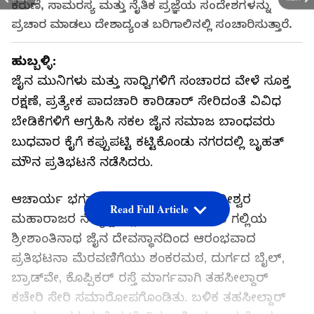
ಕರುಣೆ, ಸಾಮರಸ್ಯ ಮತ್ತು ನೈತಿಕ ಪ್ರಜ್ಞೆಯ ಸಂದೇಶಗಳನ್ನು
ಪ್ರಚಾರ ಮಾಡಲು ದೇಶಾದ್ಯಂತ ಬರಿಗಾಲಿನಲ್ಲಿ ಸಂಚಾರಿಸುತ್ತಾರೆ.
ಹುಬ್ಬಳ್ಳಿ:
ಜೈನ ಮುನಿಗಳು ಮತ್ತು ಸಾಧ್ವಿಗಳಿಗೆ ಸಂಚಾರದ ವೇಳೆ ಸೂಕ್ತ
ರಕ್ಷಣೆ, ಪ್ರತ್ಯೇಕ ಪಾದಚಾರಿ ಕಾರಿಡಾರ್ ಸೇರಿದಂತೆ ವಿವಿಧ
ಬೇಡಿಕೆಗಳಿಗೆ ಆಗ್ರಹಿಸಿ ಸಕಲ ಜೈನ ಸಮಾಜ ಬಾಂಧವರು
ಬುಧವಾರ ಕೈಗೆ ಕಪ್ಪುಪಟ್ಟಿ ಕಟ್ಟಿಕೊಂಡು ನಗರದಲ್ಲಿ ಬೃಹತ್‌
ಮೌನ ಪ್ರತಿಭಟನೆ ನಡೆಸಿದರು.
ಆಚಾರ್ಯ ಭಗವಂತ ಶ್ರೀಚಂದ್ರಭೂಷಣ ಸುರೀಶ್ವರ
Read Full Article
ಮಹಾರಾಜರ ನೇತೃತ್ವದಲ್ಲಿ ನಗರದ ಕಂಚಗಾರ ಗಲ್ಲಿಯ
ಶ್ರೀಶಾಂತಿನಾಥ ಜೈನ ದೇವಸ್ಥಾನದಿಂದ ಆರಂಭವಾದ
ಪ್ರತಿಭಟನಾ ಮೆರವಣಿಗೆಯು ಶಂಕರಮಠ, ದುರ್ಗದ ಬೈಲ್,
ಬ್ರಾಡ್‌ವೇ, ಕೊಪ್ಪಿಕರ್ ರಸ್ತೆ ಮಾರ್ಗವಾಗಿ ತಹಸೀಲ್ದಾರ್
ಕಚೇರಿ ಸೇರಿ ಸಮಾರೋಪಗೊಂಡಿತು. ಬಳಿಕ ತಹಸೀಲ್ದಾರ್