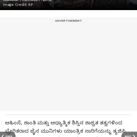
Image Credit:
KP
ಅಹಿಂಸೆ, ಶಾಂತಿ ಮತ್ತು ಆಧ್ಯಾತ್ಮಿಕ ಶಿಸ್ತಿನ ಶಾಶ್ವತ ತತ್ವಗಳಿಂದ
ಪ್ರೇರಿತರಾದ ಜೈನ ಮುನಿಗಳು ಯಾಂತ್ರಿಕ ಸಾರಿಗೆಯನ್ನು ತ್ಯಜಿಸಿ
PREV
NEXT