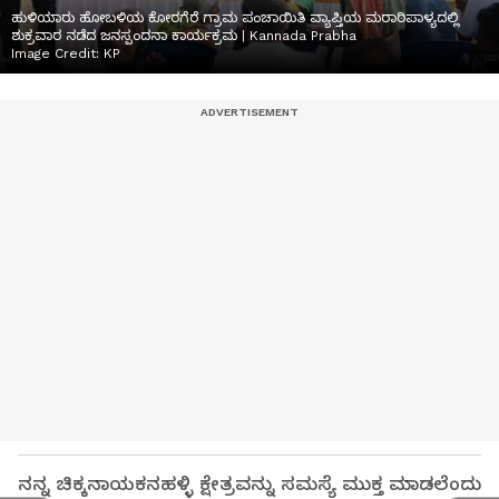
ಹುಳಿಯಾರು ಹೋಬಳಿಯ ಕೋರಗೆರೆ ಗ್ರಾಮ ಪಂಚಾಯಿತಿ ವ್ಯಾಪ್ತಿಯ ಮರಾಠಿಪಾಳ್ಯದಲ್ಲಿ
ಶುಕ್ರವಾರ ನಡೆದ ಜನಸ್ಪಂದನಾ ಕಾರ್ಯಕ್ರಮ | Kannada Prabha
Image Credit:
KP
ನನ್ನ ಚಿಕ್ಕನಾಯಕನಹಳ್ಳಿ ಕ್ಷೇತ್ರವನ್ನು ಸಮಸ್ಯೆ ಮುಕ್ತ ಮಾಡಲೆಂದು