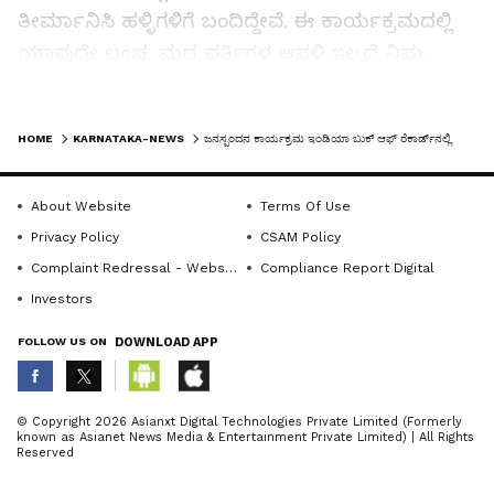
ತೀರ್ಮಾನಿಸಿ ಹಳ್ಳಿಗಳಿಗೆ ಬಂದಿದ್ದೇವೆ. ಈ ಕಾರ್ಯಕ್ರಮದಲ್ಲಿ
ಯಾವುದೇ ಲಂಚ, ಮದ್ಯವರ್ತಿಗಳ ಆವಳಿ ಇಲ್ಲದೆ ನಿಮ್ಮ
ಸಮಸ್ಯೆಯನ್ನು ಬಗೆ ಹರಿಸಿಕೊಳ್ಳಿ ಎಂದರು.ಚಿಕ್ಕನಾಯಕನಹಳ್ಳಿ
ಅಲ್ಲದೆ ಕ್ಷೇತ್ರ ವ್ಯಾಪ್ತಿಗೆ ಒಳ ಪಡುವ ಶಿರಾ ತಾಲೂಕಿನಲ್ಲೂ
LATEST VIDEOS
HOME
KARNATAKA-NEWS
ಜನಸ್ಪಂದನ ಕಾರ್ಯಕ್ರಮ ಇಂಡಿಯಾ ಬುಕ್ ಆಫ್ ರೆಕಾರ್ಡ್‌ನಲ್ಲಿ ದಾಖಲು
ಕೂಡ 50 ವಾರಗಳ ಜನಸ್ಪಂದನ ಕಾರ್ಯಕ್ರಮವಾಗಿದೆ.
ಅಧಿಕಾರಿಗಳ ಹಾಗೂ ಸಾರ್ವಜನಿಕರ ಸಹಕಾರದಿಂದಲೇ
About Website
Terms Of Use
ಯಶಸ್ವಿಯಾಗಿದೆ.ಅದನ್ನು ಹೆಮ್ಮೆಯಿಂದ ಹೇಳಿಕೊಳ್ಳಬಹುದು.
Privacy Policy
CSAM Policy
ನಮ್ಮ ಕ್ಷೇತ್ರದಲ್ಲಿ ಯಾವುದೇ ಇಲಾಖೆಯ ಸಮಸ್ಯೆ ಇರಲಿ
Complaint Redressal - Website
Compliance Report Digital
ಅದನ್ನು ಗುರುತಿಸಿ ಪರಿಹಾರ ಕಂಡುಕೊಳ್ಳುವ ಕೆಲಸ
Investors
ಮಾಡುತ್ತಿದ್ದೇವೆ‌ ಎಂದರು.ನೇರವಾಗಿ ನೀವುಗಳು ಬಂದು ನಿಮ್ಮ
ಸಮಸ್ಯೆಗಳನ್ನು ಹೇಳಿಕೊಳ್ಳಬಹುದು. ಅಧಿಕಾರಿಗಳನ್ನು
FOLLOW US ON
DOWNLOAD APP
ಹುಡುಕಿಕೊಂಡು ಹೋಗುವ ಪ್ರಮಯವೇ ಬರುವುದಿಲ್ಲ. ಈ
ಕಾರ್ಯಕ್ರಮದಲ್ಲಿ ಹಲವಾರು ಸಮಸ್ಯೆಗಳಿಗೆ ಪರಿಹಾರ ಸಿಕ್ಕಿದೆ
ABOUT THE AUTHOR
© Copyright 2026 Asianxt Digital Technologies Private Limited (Formerly
ಪ್ರತಿ ಶುಕ್ರವಾರ ತಾಲೂಕಿನ ಯಾವುದಾದರೂ ಪಂಚಾಯಿತಿಗೆ
known as Asianet News Media & Entertainment Private Limited) | All Rights
KannadaprabhaNewsNetwork
K
Reserved
ಹೋಗಿ ಅಲ್ಲಿನ ಸಮಸ್ಯೆಗಳನ್ನು ಆಲಿಸಲು ಬದ್ಧನಾಗಿದ್ದೇನೆ