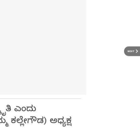
NEXT
ಕೃತಿ ಎಂದು
ಮ ಕಲ್ಲೇಗೌಡ) ಅಧ್ಯಕ್ಷ