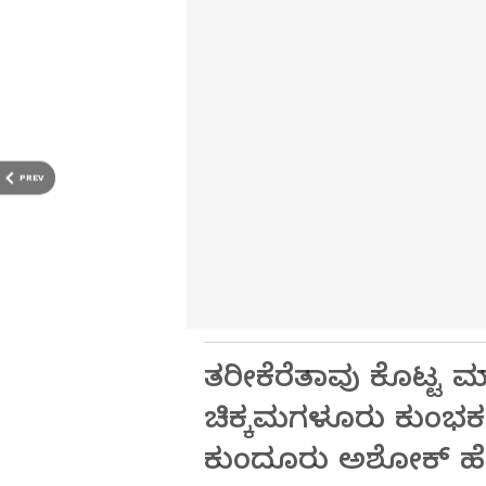
PREV
ತರೀಕೆರೆತಾವು ಕೊಟ್ಟ ಮ
ಚಿಕ್ಕಮಗಳೂರು ಕುಂಭಕ ಸಾ
ಕುಂದೂರು ಅಶೋಕ್ ಹೇಳಿ