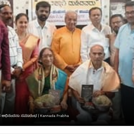
ಿಯಿಂದ ಅಭಿನಂದನಾ ಸಮಾರಂಭ | Kannada Prabha