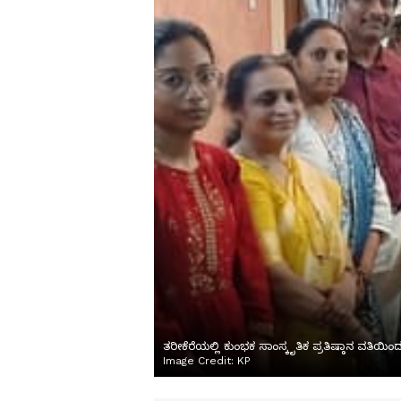
ತರೀಕೆರೆಯಲ್ಲಿ ಕುಂಭಕ ಸಾಂಸ್ಕೃತಿಕ ಪ್ರತಿಷ್ಠಾನ ವತ
Image Credit:
KP