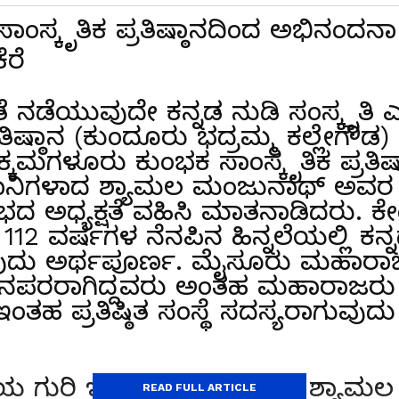
 ಸಾಂಸ್ಕೃತಿಕ ಪ್ರತಿಷ್ಠಾನದಿಂದ ಅಭಿನಂ
ೆರೆ
ೆ ನಡೆಯುವುದೇ ಕನ್ನಡ ನುಡಿ ಸಂಸ್ಕೃತಿ
ತಿಷ್ಠಾನ (ಕುಂದೂರು ಭದ್ರಮ್ಮ ಕಲ್ಲೇಗೌಡ)
ಕ್ಕಮಗಳೂರು ಕುಂಭಕ ಸಾಂಸ್ಕೃತಿಕ ಪ್ರತಿಷ
ಾನಿಗಳಾದ ಶ್ಯಾಮಲ ಮಂಜುನಾಥ್ ಅವರ ನ
ಧ್ಯಕ್ಷತೆ ವಹಿಸಿ ಮಾತನಾಡಿದರು. ಕೇಂದ್
 112 ವರ್ಷಗಳ ನೆನಪಿನ ಹಿನ್ನಲೆಯಲ್ಲಿ ಕನ್ನ
ುವುದು ಅರ್ಥಪೂರ್ಣ. ಮೈಸೂರು ಮಹಾರಾಜ
ನಪರರಾಗಿದ್ದವರು ಅಂತಹ ಮಹಾರಾಜರು ಕನ
 ಇಂತಹ ಪ್ರತಿಷ್ಠಿತ ಸಂಸ್ಥೆ ಸದಸ್ಯರಾಗುವು
ಯ ಗುರಿ ಇರುತ್ತದೆ. ದಾನಿಗಳಾದ ಶ್ಯಾಮ
READ FULL ARTICLE