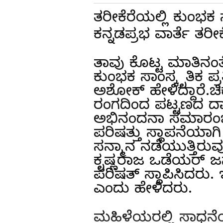
ತರೀಕೆರೆಯಲ್ಲಿ ಕುಂಭಕ
ಕನ್ನಡಪ್ರಭ ವಾರ್ತೆ ತರೀಕ
ತಾವು ಕೊಟ್ಟ ಮಾತಿನಂತ
ಕುಂಭಕ ಸಾಂಸ್ಕೃತಿಕ ಪ್ರ
ಅಶೋಕ್ ಹೇಳಿದ್ದಾರೆ.ಚಿ
ರಂಗದಿಂದ ಪಟ್ಟಣದ ದ
ಅಭಿನಂದನಾ ಸಮಾರಂಭದ ಅ
ಪರಿಷತ್ತು ಸ್ಥಾಪನೆಯಾಗಿ
ಸನ್ಮಾನ ನಡೆಯುತ್ತಿರ
ಕೃಷ್ಣರಾಜ ಒಡೆಯರ್ ಜ
ಪರಿಷತ್‌ ಸ್ಥಾಪಿಸಿದರು.
ಎಂದು ಹೇಳಿದರು.
ಮಹಿಳೆಯರಲ್ಲಿ ಸಾಧನೆ