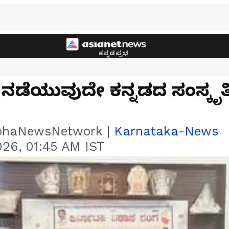
ಕನ್ನಡಪ್ರಭ
 ನಡೆಯುವುದೇ ಕನ್ನಡದ ಸಂಸ್ಕೃತ
bhaNewsNetwork
|
Karnataka-News
26, 01:45 AM IST