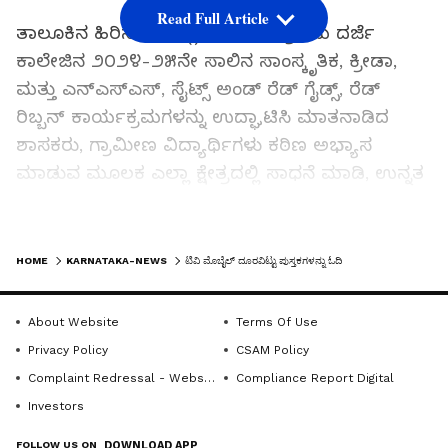
Read Full Article
ತಾಲೂಕಿನ ಹಿರಿಸಾವೆಯಲ್ಲಿನ ಸರ್ಕಾರಿ ಪ್ರಥಮ ದರ್ಜೆ
ಕಾಲೇಜಿನ ೨೦೨೪-೨೫ನೇ ಸಾಲಿನ ಸಾಂಸ್ಕೃತಿಕ, ಕ್ರೀಡಾ,
ಮತ್ತು ಎನ್‌ಎಸ್‌ಎಸ್, ಸೈಟ್ಸ್ ಅಂಡ್ ರೆಡ್ ಗೈಡ್ಸ್, ರೆಡ್
ರಿಬ್ಬನ್ ಕಾರ್ಯಕ್ರಮಗಳನ್ನು ಉದ್ಘಾಟಿಸಿ ಮಾತನಾಡಿದ
ಶಾಸಕರು, ಗ್ರಾಮೀಣ ವಿದ್ಯಾರ್ಥಿಗಳು ಕಠಿಣ ಅಭ್ಯಾಸ
ಮಾಡುವ ಮೂಲಕ ಎಲ್ಲಾ ಕ್ಷೇತ್ರದಲ್ಲಿ ಸಾಧನೆ ಮಾಡಿ, ಉನ್ನತ
ಸ್ಥಾನವನ್ನು ಪಡೆದಿದ್ದಾರೆ. ನಮ್ಮ ಸಂಸ್ಕೃತಿಯನ್ನು ಹಲವು
ದೇಶಗಳು ಅನುಕರಣೆ ಮಾಡುತ್ತಿವೆ. ನಾವುಗಳು ಅವುಗಳನ್ನು
LATEST VIDEOS
ಉಳಿಸಿ ಬೆಳೆಸುವ ಬಗ್ಗೆ ಹೆಚ್ಚು ಗಮನಹರಿಸಬೇಕಿದೆ. ದೇವರ
HOME
KARNATAKA-NEWS
ಟಿವಿ ಮೊಬೈಲ್‌ ದೂರವಿಟ್ಟು ಪುಸ್ತಕಗಳನ್ನು ಓದಿ
ಸೇವೆಗಿಂತ ಶಿಕ್ಷಣ ಕ್ಷೇತ್ರದಲ್ಲಿ ಸೇವೆ ಮಾಡುವುದು ಉತ್ತಮ
ಎಂದು ನಾವು ತಿಳಿದುಕೊಂಡು, ತಾಲೂಕಿನಲ್ಲಿ ಶಿಕ್ಷಣದ
About Website
Terms Of Use
ಅಭಿವೃದ್ಧಿಗೆ ಹೆಚ್ಚು ಒತ್ತು ನೀಡಿದ್ದೇವೆ. ಕಾಲೇಜಿಗೆ ಅಗತ್ಯ ಇರುವ
Privacy Policy
CSAM Policy
ಸೌಲಭ್ಯಗಳನ್ನು ಒದಗಿಸುವುದಾಗಿ ಶಾಸಕರು ಹೇಳಿದರು.ಸಾಹಿತಿ
Complaint Redressal - Website
Compliance Report Digital
ಹೆರಗನಹಳ್ಳಿ ದಿನೇಶ್ ಮಾತನಾಡಿ, ಪದವಿ ಹಂತದಲ್ಲಿಯೇ
Investors
ಸ್ಪರ್ಧಾತ್ಮಕ ಪರೀಕ್ಷೆಗಳಿಗೆ ಸಿದ್ಧತೆ ಮಾಡಿಕೊಳ್ಳಬೇಕು. ಬಿಹಾರ
FOLLOW US ON
DOWNLOAD APP