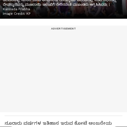
ಹರಪನಹಳ್ಳಿ: ನಗರದ ಕೋಟೆ ಆಂಜನೇಯ ದೇವಸ್ಥಾನದ ಆವರಣದಲ್ಲಿ ನಡೆದ ಸಭೆಯಲ್ಲಿ
ದೇವಸ್ಥಾನವನ್ನು ಮುಜರಾಯಿ ಇಲಾಖೆಗೆ ಸೇರಿಸದಂತೆ ಮುಖಂಡರು ಆಗ್ರಹಿಸಿದರು. |
Kannada Prabha
Image Credit:
KP
ನೂರಾರು ವರ್ಷಗಳ ಇತಿಹಾಸ ಇರುವ ಕೋಟೆ ಆಂಜನೇಯ