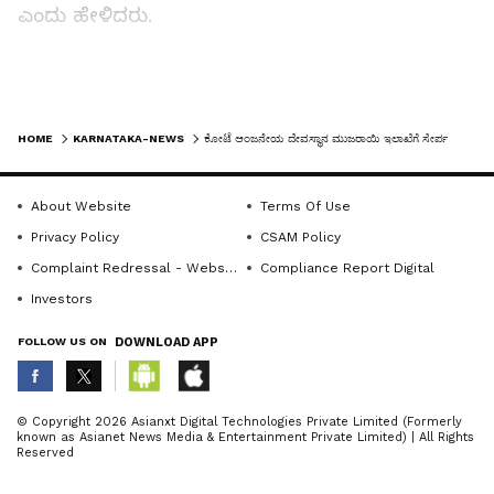
ಎಂದು ಹೇಳಿದರು.
ಆದರೆ ಕೆಲವರು ಕೋಟೆ ಆಂಜನೇಯ ದೇವಸ್ಥಾನವನ್ನು
ಮುಜರಾಯಿ ಇಲಾಖೆಗೆ ಸೇರಿಸಿ ಅಭಿವೃದ್ಧಿಪಡಿಸಬೇಕು ಎಂದು
LATEST VIDEOS
ಹೇಳಿಕೆ ನೀಡಿದ್ದಾರೆ. ಇದು ಖಂಡನೀಯ. ದೇವಸ್ಥಾನಕ್ಕೆ
HOME
KARNATAKA-NEWS
ಕೋಟೆ ಆಂಜನೇಯ ದೇವಸ್ಥಾನ ಮುಜರಾಯಿ ಇಲಾಖೆಗೆ ಸೇರ್ಪಡೆ ಬೇಡ
ಸಂಬಂಧಿಸಿದ ಯಾವುದೇ ರೀತಿಯ ಆದಾಯ ಇಲ್ಲ.
ಕೋಟ್ಯಂತರ ಬೆಲೆ ಬಾಳುವ ಆಸ್ತಿಯೂ ಇಲ್ಲ. ಭಕ್ತರಿಂದ
About Website
Terms Of Use
ಬಂದಂತಹ ದೇಣಿಗೆ ಅವರ ಸಹಕಾರದಿಂದ ಸಮಿತಿಯವರು
Privacy Policy
CSAM Policy
ಅಭಿವೃದ್ಧಿ ಮಾಡಿದ್ದಾರೆ ಎಂದರು.
Complaint Redressal - Website
Compliance Report Digital
Investors
ಈ ದೇವಸ್ಥಾನಕ್ಕೆ ಸಂಬಂಧಪಟ್ಟಂತೆ ತಹಶೀಲ್ದಾರ್ ನೇತೃತ್ವದಲ್ಲಿ
FOLLOW US ON
DOWNLOAD APP
ಈಗಲೂ ಅಡಾಕ್ ಸಮಿತಿಯೊಂದು ಜಾರಿಯಲ್ಲಿದೆ. ಆದರೆ ಏಕೆ
ಅಭಿವೃದ್ಧಿ ಕಾಮಗಾರಿ ಕೈಗೊಂಡಿಲ್ಲ? ಈ ಸಂಬಂಧ ಅನೇಕ
ಬಾರಿ ಜಿಲ್ಲಾಧಿಕಾರಿ ಸೇರಿದಂತೆ ಸಂಬಂಧಪಟ್ಟ ಅಧಿಕಾರಿಗಳಿಗೆ
ABOUT THE AUTHOR
© Copyright 2026 Asianxt Digital Technologies Private Limited (Formerly
known as Asianet News Media & Entertainment Private Limited) | All Rights
ಸಮಿತಿಯಿಂದ ಅರ್ಜಿ ಸಲ್ಲಿಸಿದ್ದೇವೆ. ಆದರೂ ಯಾರು ಇತ್ತ
KannadaprabhaNewsNetwork
K
Reserved
ಗಮನ ಹರಿಸಿಲ್ಲ ಎಂದರು.