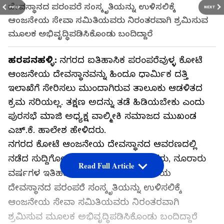
ದೇವಸ್ಥಾನದ ಪರಂಪರೆ ಸಂಸ್ಕೃತಿಯನ್ನು ಉಳಿಸಲಿಕ್ಕೆ
PREV
NEXT
ಆಂಜನೇಯ ಸೇವಾ ಸಮಿತಿಯವರು ನಿರಂತರವಾಗಿ ಶ್ರಮಿಸುವ
ಮೂಲಕ ಅಭಿವೃದ್ಧಿಪಡಿಸಿಕೊಂಡು ಬಂದಿದ್ದಾರೆ
ಹರಪನಹಳ್ಳಿ:
ನಗರದ ಐತಿಹಾಸಿಕ ಪರಂಪರೆವುಳ್ಳ ಕೋಟೆ
ಆಂಜನೇಯ ದೇವಸ್ಥಾನವನ್ನು ಹಿಂದೂ ಧಾರ್ಮಿಕ ದತ್ತಿ
ಇಲಾಖೆಗೆ ಸೇರಿಸಲು ಮುಂದಾಗಿರುವ ತಾಲೂಕು ಆಡಳಿತದ
ಕ್ರಮ ಸರಿಯಲ್ಲ. ತಕ್ಷಣ ಅದನ್ನು ತಡೆ ಹಿಡಿಯಬೇಕು ಎಂದು
ಪುರಸಭೆ ಮಾಜಿ ಅಧ್ಯಕ್ಷ ವಾಲ್ಮೀಕಿ ಸಮಾಜದ ಮುಖಂಡ
ಎಚ್.ಕೆ. ಹಾಲೇಶ ಹೇಳಿದರು.
ನಗರದ ಕೋಟೆ ಆಂಜನೇಯ ದೇವಸ್ಥಾನದ ಆವರಣದಲ್ಲಿ
ನಡೆದ ಸುದ್ದಿಗೋಷ್ಠಿಯಲ್ಲಿ ಮಾತನಾಡಿದ ಅವರು, ನೂರಾರು
Read Full Article
ವರ್ಷಗಳ ಇತಿಹಾಸ ಇರುವ ಕೋಟೆ ಆಂಜನೇಯ
ದೇವಸ್ಥಾನದ ಪರಂಪರೆ ಸಂಸ್ಕೃತಿಯನ್ನು ಉಳಿಸಲಿಕ್ಕೆ
ಆಂಜನೇಯ ಸೇವಾ ಸಮಿತಿಯವರು ನಿರಂತರವಾಗಿ
ಶ್ರಮಿಸುವ ಮೂಲಕ ಅಭಿವೃದ್ಧಿಪಡಿಸಿಕೊಂಡು ಬಂದಿದ್ದಾರೆ