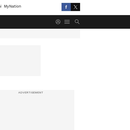
i
MyNation