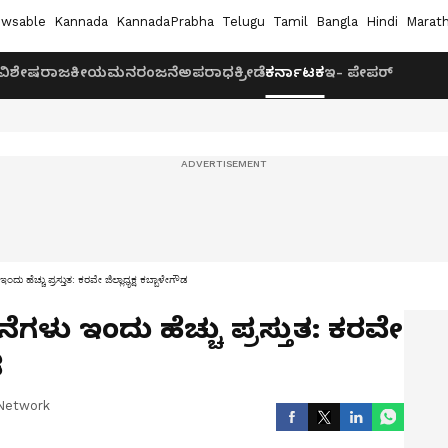
wsable
Kannada
KannadaPrabha
Telugu
Tamil
Bangla
Hindi
Marath
ವಿಶೇಷ
ರಾಜಕೀಯ
ಮನರಂಜನೆ
ಅಪರಾಧ
ಕ್ರೀಡೆ
ಕರ್ನಾಟಕ
ಇ- ಪೇಪರ್
ು ಹೆಚ್ಚು ಪ್ರಸ್ತುತ: ಕರವೇ ಜಿಲ್ಲಾಧ್ಯಕ್ಷ ಕಬ್ಬಾಳೇಗೌಡ
ೆಗಳು ಇಂದು ಹೆಚ್ಚು ಪ್ರಸ್ತುತ: ಕರವೇ
ಡ
Network