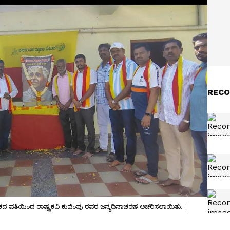
RECO
ು ಘಟಕದ ವತಿಯಿಂದ ರಾಷ್ಟ್ರಕವಿ ಕುವೆಂಪು ರವರ ಜನ್ಮದಿನಾಚರಣೆ ಆಚರಿಸಲಾಯಿತು. |