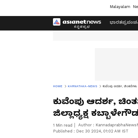
Malayalam
Ne
ಭಾರತ
ಪ್ರಪಂಚ
HOME
KARNATAKA-NEWS
ಕುವೆಂಪು ಆದರ್ಶ, ಚಿಂತನೆಗಳು ಇಂದ
ಕುವೆಂಪು ಆದರ್ಶ, ಚಿಂತನ
ಜಿಲ್ಲಾಧ್ಯಕ್ಷ ಕಬ್ಬಾಳೇಗೌ
Author :
KannadaprabhaNews
1
Min read
Published :
Dec 30 2024, 01:02 AM IST