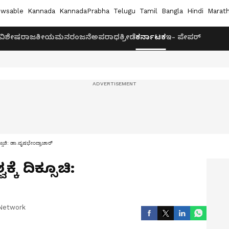
wsable
Kannada
KannadaPrabha
Telugu
Tamil
Bangla
Hindi
Marath
ವಿಶೇಷ
ರಾಜಕೀಯ
ಮನರಂಜನೆ
ಅಪರಾಧ
ಕ್ರೀಡೆ
ಕರ್ನಾಟಕ
ಇ- ಪೇಪರ್
ಕ್ಸೂಚಿ: ಡಾ.ವೃಷಭೇಂದ್ರಾಚಾರ್
ಕೆ ದಿಕ್ಸೂಚಿ:
Network