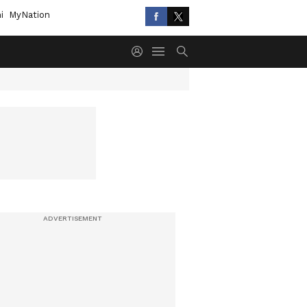
i
MyNation