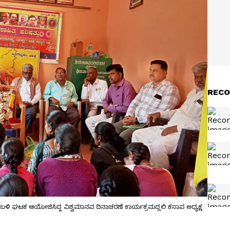
RECO
ೋಬಳಿ ಘಟಕ ಆಯೋಜಿಸಿದ್ದ ವಿಶ್ವಮಾನವ ದಿನಾಚರಣೆ ಕಾರ್ಯಕ್ರಮದ್ಲಲಿ ಕಸಾಪ ಅಧ್ಯಕ್ಷ