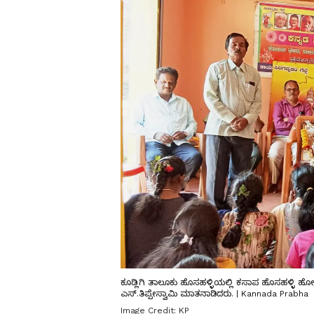
ಕೂಡ್ಲಿಗಿ ತಾಲೂಕು ಹೊಸಹಳ್ಳಿಯಲ್ಲಿ ಕಸಾಪ ಹೊಸಹಳ್ಳಿ ಹ
ಎಸ್.ತಿಪ್ಪೇಸ್ವಾಮಿ ಮಾತನಾಡಿದರು. | Kannada Prabha
Image Credit:
KP