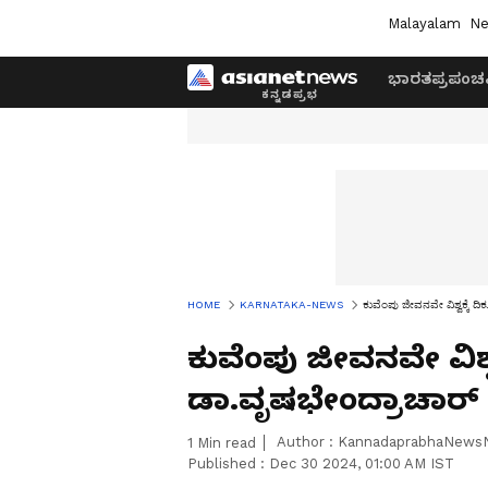
Malayalam
Ne
ಭಾರತ
ಪ್ರಪಂಚ
HOME
KARNATAKA-NEWS
ಕುವೆಂಪು ಜೀವನವೇ ವಿಶ್ವಕ್ಕೆ ದಿ
ಕುವೆಂಪು ಜೀವನವೇ ವಿಶ್ವಕ್
ಡಾ.ವೃಷಭೇಂದ್ರಾಚಾರ್
Author :
KannadaprabhaNews
1
Min read
Published :
Dec 30 2024, 01:00 AM IST