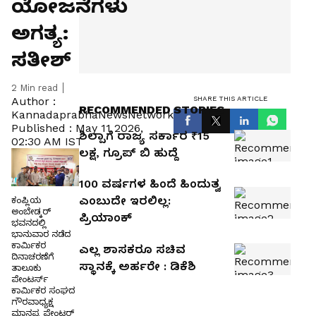
ಯೋಜನೆಗಳು
ಅಗತ್ಯ:
ಸತೀಶ್
2
Min read
SHARE THIS ARTICLE
Author :
RECOMMENDED STORIES
KannadaprabhaNewsNetwork
Published :
May 11 2026,
ಶಿಲ್ಪಾಗೆ ರಾಜ್ಯ ಸರ್ಕಾರ ₹15
02:30 AM IST
ಲಕ್ಷ, ಗ್ರೂಪ್‌ ಬಿ ಹುದ್ದೆ
100 ವರ್ಷಗಳ ಹಿಂದೆ ಹಿಂದುತ್ವ
ಎಂಬುದೇ ಇರಲಿಲ್ಲ:
ಕಂಪ್ಲಿಯ
ಅಂಬೇಡ್ಕರ್
ಪ್ರಿಯಾಂಕ್‌
ಭವನದಲ್ಲಿ
ಭಾನುವಾರ ನಡೆದ
ಕಾರ್ಮಿಕರ
ಎಲ್ಲ ಶಾಸಕರೂ ಸಚಿವ
ದಿನಾಚರಣೆಗೆ
ಸ್ಥಾನಕ್ಕೆ ಅರ್ಹರೇ : ಡಿಕೆಶಿ
ತಾಲೂಕು
ಪೇಂಟರ್ಸ್
ಕಾರ್ಮಿಕರ ಸಂಘದ
ಗೌರವಾಧ್ಯಕ್ಷ
ಮಾನಪ್ಪ ಪೇಂಟರ್