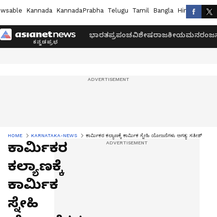
wsable
Kannada
KannadaPrabha
Telugu
Tamil
Bangla
Hindi
Marath
ಭಾರತ
ಪ್ರಪಂಚ
ವಿಶೇಷ
ರಾಜಕೀಯ
ಮನರಂಜನ
HOME
KARNATAKA-NEWS
ಕಾರ್ಮಿಕರ ಕಲ್ಯಾಣಕ್ಕೆ ಕಾರ್ಮಿಕ ಸ್ನೇಹಿ ಯೋಜನೆಗಳು ಅಗತ್ಯ: ಸತೀಶ್
ಕಾರ್ಮಿಕರ
ಕಲ್ಯಾಣಕ್ಕೆ
ಕಾರ್ಮಿಕ
ಸ್ನೇಹಿ