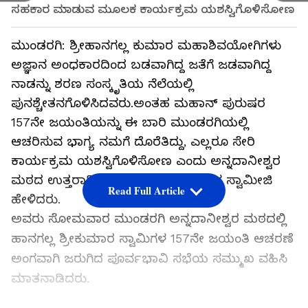
ಸಹಕಾರ ಮಾಡುವ ಮೂಲಕ ಕಾರ್ಯಕ್ರಮ ಯಶಸ್ವಿಗೊಳಿಸೋಣ
ಮುಂಡರಗಿ: ಶ್ರೀಹಾನಗಲ್ಲ ಕುಮಾರ ಮಹಾಶಿವಯೋಗಿಗಳು
ಅಜ್ಞಾನ ಅಂಧಕಾರದಿಂದ ಬಡವಾಗಿದ್ದ ಜತೆಗೆ ಜಡವಾಗಿದ್ದ
ನಾಡನ್ನು ಶರಣ ಸಂಸ್ಕೃತಿಯ ನೆಲೆಯಲ್ಲಿ
ಪುನಶ್ಚೇತನಗೊಳಿಸಿದವರು.ಅಂತಹ ಮಹಾನ್ ಪುರುಷರ
157ನೇ ಜಯಂತಿಯನ್ನು ಈ ಬಾರಿ ಮುಂಡರಗಿಯಲ್ಲಿ
ಆಚರಿಸುವ ಭಾಗ್ಯ ನಮಗೆ ದೊರೆತಿದ್ದು, ಎಲ್ಲರೂ ಸೇರಿ
ಕಾರ್ಯಕ್ರಮ ಯಶಸ್ವಿಗೊಳಿಸೋಣ ಎಂದು ಅನ್ನದಾನೀಶ್ವರ
ಮಠದ ಉತ್ತರಾಧಿಕಾರಿ ಜ.ಡಾ.ಮಲ್ಲಿಕಾರ್ಜುನ ಸ್ವಾಮೀಜಿ
Read Full Article
ಹೇಳಿದರು.
ಅವರು ಸೋಮವಾರ ಮುಂಡರಗಿ ಅನ್ನದಾನೀಶ್ವರ ಮಠದಲ್ಲಿ
ಹಾನಗಲ್ಲ ಶ್ರೀಕುಮಾರ ಸ್ವಾಮಿಗಳ 157ನೇ ಜಯಂತಿ ಆಚರಣೆ
ಅಂಗವಾಗಿ ಜರುಗಿದ ಪೂರ್ವಭಾವಿ ಸಭೆಯ ಸಮ್ಮುಖ ವಹಿಸಿ
ಮಾತನಾಡಿದರು.