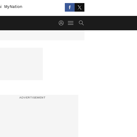
i
MyNation