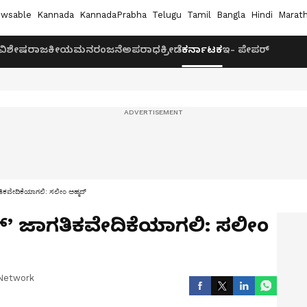
wsable
Kannada
KannadaPrabha
Telugu
Tamil
Bangla
Hindi
Marath
ವಿಶೇಷ
ರಾಜಕೀಯ
ಮನರಂಜನೆ
ಅಪರಾಧ
ಕ್ರೀಡೆ
ಕರ್ನಾಟಕ
ಇ- ಪೇಪರ್
ಾಗತಿಕವೇದಿಕೆಯಾಗಲಿ: ಸಲೀಂ ಅಹ್ಮದ್
ಬುಕ್’ ಜಾಗತಿಕವೇದಿಕೆಯಾಗಲಿ: ಸಲೀಂ
Network