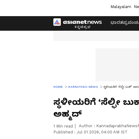
Malayalam
Ne
ಭಾರತ
ಪ್ರಪಂಚ
HOME
KARNATAKA-NEWS
ಸ್ಥಳೀಯರಿಗೆ ‘ಸೆಲ್ಫೀ ಬುಕ್’ ಜ
ಸ್ಥಳೀಯರಿಗೆ ‘ಸೆಲ್ಫೀ 
ಅಹ್ಮದ್
Author :
KannadaprabhaNews
1
Min read
Published :
Jul 01 2026, 04:00 AM IST