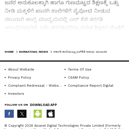
ಜನರ ಅನುಕೂಲಕ್ಕಾಗಿ ಹಾಗೂ ಗುಣಮಟ್ಟದ ಶಿಕ್ಷಣಕ್ಕೆ ಒತ್ತು
ನೀಡಿ ಮಕ್ಕಳಿಗೆ ಖಾಸಗಿ ಶಾಲೆಗಳಿಗೆ ಪೈಪೋಟಿ ನೀಡುವ
ಸಲುವಾಗಿ ಆಂಗ್ಲ ಮಾಧ್ಯಮದಲ್ಲಿ ಎಲ್ ಕೆಜಿ ತರಗತಿ
ಆರಂಭಿಸಲಾಗಿದೆ. 8ನೇ ತರಗತಿವರೆಗೂ ನುರಿತ ಶಿಕ್ಷಕರ ಜೊತೆಗೆ
ಬಸ್ ವ್ಯವಸ್ಥೆ, ಸಮವಸ್ತ್ರ ಹಾಗೂ ಪುಸ್ತಕಗಳನ್ನು ಉಚಿತವಾಗಿ
ನೀಡಲಾಗುತ್ತಿದೆ. ನಗರದ ಸಾರ್ವಜನಿಕರು, ಪೋಷಕರು ಇದರ
LATEST VIDEOS
ಸದುಪಯೋಗ ಪಡಿಸಿ ಕೊಳ್ಳುವಂತೆ ಮನವಿ ಮಾಡಿದರು.
HOME
KARNATAKA-NEWS
ಸರ್ಕಾರಿ ಶಾಲೆಯಲ್ಲೂ ಎಲ್‌ಕೆಜಿ ಆರಂಭ: ಮಂಜುಳಾ
ಈ ವೇಳೆ ಶಾಲಾ ಎಸ್‌ಡಿಎಂಸಿ ಸದಸ್ಯ ಎಚ್.ಪಿ.ರಾಜು,
About Website
Terms Of Use
ಶಿಕ್ಷಕಿಯರಾದ ಸುಜಾತ, ಇಂದಿರಾ, ಕಲಾವತಿ, ರೇಣುಕಾ
Privacy Policy
CSAM Policy
ಮಾಲಗತ್ತಿ, ಸುನೀತಾ, ಜ್ಯೋತಿ, ಜಯಮ್ಮ, ರಂಗಣ್ಣ ನವರ್,
Complaint Redressal - Website
Compliance Report Digital
ಗೀತಾ, ಯಶೋದ, ಚಲುವರಾಜು, ವಸಂತ ರಾಣಿ ಸೇರಿದಂತೆ
Investors
ಪೋಷಕರು ಹಾಗೂ ಮಕ್ಕಳು ಹಾಜರಿದ್ದರು.
FOLLOW US ON
DOWNLOAD APP
ಕೆ ಕೆ ಪಿ ಸುದ್ದಿ 01:
ABOUT THE AUTHOR
© Copyright 2026 Asianxt Digital Technologies Private Limited (Formerly