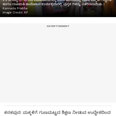
ಕೆ ಕೆ ಪಿ ಸುದ್ದಿ 01: ನಗರದ ಬಾಣಂತಮಾರಮ್ಮ ಶಾಲಾ ಆವರಣದಲ್ಲಿ ಶಾಲಾ ಮಕ್ಕಳಿಗೆ ಸ್ವಾಗತ
ಹಾಗೂ ದಾಖಲಾತಿ ಆಂದೋಲನ ಕಾರ್ಯಕ್ರಮದಲ್ಲಿ ಪುಸ್ತಕ ಗಳನ್ನು ವಿತರಿಸಲಾಯಿತು. |
Kannada Prabha
Image Credit:
KP
ಕನಕಪುರ: ಮಕ್ಕಳಿಗೆ ಗುಣಮಟ್ಟದ ಶಿಕ್ಷಣ ನೀಡುವ ಉದ್ದೇಶದಿಂದ