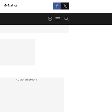
i
MyNation