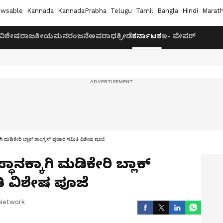
wsable
Kannada
KannadaPrabha
Telugu
Tamil
Bangla
Hindi
Marath
ವಿಶೇಷ
ರಾಜಕೀಯ
ಮನರಂಜನೆ
ಅಪರಾಧ
ಕ್ರೀಡೆ
ಕರ್ನಾಟಕ
ಇ- ಪೇಪರ್
ಗಿ ಮಡಿಕೇರಿ ಬ್ಲಾಕ್ ಕಾಂಗ್ರೆಸ್ ಪ್ರಚಾರ ಸಮಿತಿ ವಿಶೇಷ ಪೂಜೆ
ಥಾನಕ್ಕಾಗಿ ಮಡಿಕೇರಿ ಬ್ಲಾಕ್
ತಿ ವಿಶೇಷ ಪೂಜೆ
Network