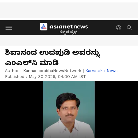
ಕನ್ನಡಪ್ರಭ
ಶಿವಾನಂದ ಉದಪುಡಿ ಅವರನ್ನು
ಎಂಎಲ್‌ಸಿ ಮಾಡಿ
Author :
KannadaprabhaNewsNetwork
|
Karnataka-News
Published :
May 30 2026, 04:00 AM IST