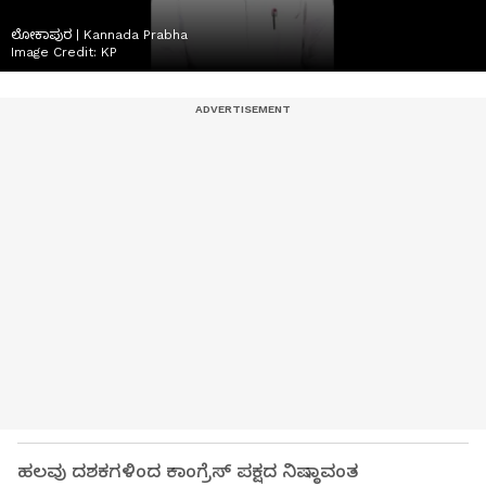
ಲೋಕಾಪುರ | Kannada Prabha
Image Credit:
KP
ಹಲವು ದಶಕಗಳಿಂದ ಕಾಂಗ್ರೆಸ್ ಪಕ್ಷದ ನಿಷ್ಠಾವಂತ