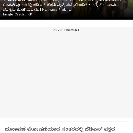
೨೭ಕೆಎಂಎನ್‌ಡಿ-೧ಸಂಸದ ಮತ್ತು ಕೇಂದ್ರ ಸಚಿವ ಎಚ್.ಡಿ.ಕುಮಾರಸ್ವಾಮಿ ಅವರೊಂದಿಗೆ
ರೆಸಾರ್ಟ್‌ವೊಂದರಲ್ಲಿ ಜೆಡಿಎಸ್-ಬಿಜೆಪಿ ಮೈತ್ರಿ ಸದಸ್ಯರೊಂದಿಗೆ ಕಾಂಗ್ರೆಸ್‌ನ ಮೂವರು
ಸದಸ್ಯರು ಜೊತೆಗಿರುವುದು. | Kannada Prabha
Image Credit:
KP
ಚುನಾವಣೆ ಘೋಷಣೆಯಾದ ನಂತರದಲ್ಲಿ ಜೆಡಿಎಸ್ ಪಕ್ಷದ