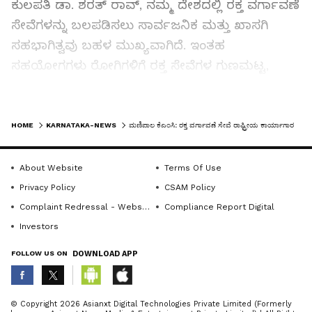
ಕುಲಪತಿ ಡಾ. ಶರತ್ ರಾವ್, ನಮ್ಮ ದೇಶದಲ್ಲಿ ರಕ್ತ ವರ್ಗಾವಣೆ
ಸೇವೆಗಳನ್ನು ಬಲಪಡಿಸಲು ಸಾರ್ವಜನಿಕ ಮತ್ತು ಖಾಸಗಿ
ಸಹಭಾಗಿತ್ವವು ಬಹಳ ಮುಖ್ಯವಾಗಿದೆ. ಇಂತಹ
ಸಹಯೋಗಗಳು ರೋಗಿಗಳಿಗೆ ರಕ್ತ ಸೇವೆಗಳ ಗುಣಮಟ್ಟ,
ಸುರಕ್ಷತೆ ಮತ್ತು ಪ್ರವೇಶವನ್ನು ಸುಧಾರಿಸಲು ಸಹಾಯ
ಮಾಡುತ್ತದೆ. ಈ ಹಿನ್ನೆಲೆಯಲ್ಲಿ ಉತ್ತಮ ಗುಣಮಟ್ಟದ ರಕ್ತ
LATEST VIDEOS
ಉತ್ಪನ್ನಗಳನ್ನು ಒದಗಿಸುವಲ್ಲಿ, ಅದಕ್ಕೆ ಅಗತ್ಯ ಸುರಕ್ಷತಾ
HOME
KARNATAKA-NEWS
ಮಣಿಪಾಲ ಕೆಎಂಸಿ: ರಕ್ತ ವರ್ಗಾವಣೆ ಸೇವೆ ರಾಷ್ಟ್ರೀಯ ಕಾರ್ಯಾಗಾರ
ಮಾನದಂಡಗಳನ್ನು ಕಾಯ್ದುಕೊಳ್ಳುವಲ್ಲಿ ಕೆಎಂಸಿಯ ಇಮ್ಯುನೊ
ಹೆಮಟಾಲಜಿ ಮತ್ತು ರಕ್ತ ವರ್ಗಾವಣೆ ವಿಭಾಗ
About Website
Terms Of Use
(ಐಎಚ್‌ಬಿಟಿ)ವು ಬದ್ಧವಾಗಿದೆ ಎಂದರು.
Privacy Policy
CSAM Policy
Complaint Redressal - Website
Compliance Report Digital
ಆರೋಗ್ಯ ಮತ್ತು ಕುಟುಂಬ ಕಲ್ಯಾಣ ಸಚಿವಾಲಯದ ಉಪ
Investors
ಮಹಾ ನಿರ್ದೇಶಕಿ ಡಾ. ಮೇಘಾ ಪ್ರವೀಣ್ ಖೋಬ್ರಗಡೆ
FOLLOW US ON
DOWNLOAD APP
ಅವರು, ರಾಷ್ಟ್ರೀಯ ರಕ್ತ ನೀತಿಯ ಕುರಿತು ಮಾತನಾಡಿ,
ಸಾರ್ವಜನಿಕ ಮತ್ತು ಖಾಸಗಿ ವಲಯಗಳ ನಡುವೆ ಉತ್ತಮ
ABOUT THE AUTHOR
ಸಮನ್ವಯದ ಮೂಲಕ ರಕ್ತ ವರ್ಗಾವಣೆ ಸೇವೆಗಳನ್ನು
© Copyright 2026 Asianxt Digital Technologies Private Limited (Formerly