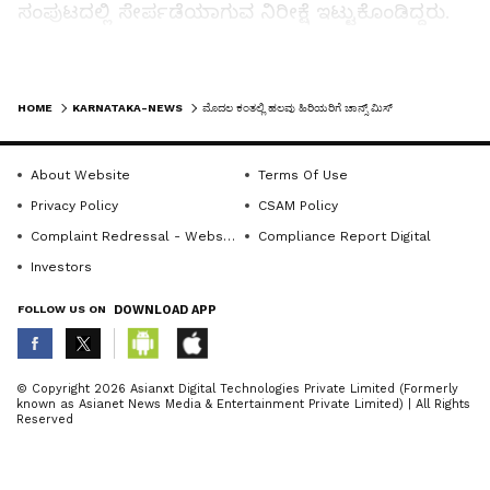
ಸಂಪುಟದಲ್ಲಿ ಸೇರ್ಪಡೆಯಾಗುವ ನಿರೀಕ್ಷೆ ಇಟ್ಟುಕೊಂಡಿದ್ದರು.
ಮೊದಲ ಬಾರಿ ಸಚಿವರಾಗಿದ್ದ ಲಕ್ಷ್ಮೀ ಹೆಬ್ಬಾಳ್ಕರ್,
ರಹೀಂಖಾನ್‌, ಮಧು ಬಂಗಾರಪ್ಪ, ಮಂಕಾಳ ವೈದ್ಯ ಅವರು
LATEST VIDEOS
ಸಹ ಉಳಿದ ಅವಧಿಗೆ ತಮ್ಮನ್ನು ಪರಿಗಣಿಸಬಹುದೆಂದು ನಿರೀಕ್ಷೆ
HOME
KARNATAKA-NEWS
ಮೊದಲ ಕಂತಲ್ಲಿ ಹಲವು ಹಿರಿಯರಿಗೆ ಚಾನ್ಸ್‌ ಮಿಸ್‌
ಇಟ್ಟುಕೊಂಡಿದ್ದರು.
About Website
Terms Of Use
ಮೊದಲ ಪಟ್ಟಿಯಿಂದ ಹೊರಗುಳಿದ ಮಾಜಿ ಸಚಿವರು:
Privacy Policy
CSAM Policy
Complaint Redressal - Website
Compliance Report Digital
-ಎಚ್‌.ಕೆ. ಪಾಟೀಲ್‌
Investors
FOLLOW US ON
DOWNLOAD APP
-ಎಚ್‌.ಸಿ. ಮಹದೇವಪ್ಪ
ABOUT THE AUTHOR
-ಶಿವಾನಂದ ಪಾಟೀಲ್‌
© Copyright 2026 Asianxt Digital Technologies Private Limited (Formerly
known as Asianet News Media & Entertainment Private Limited) | All Rights
KannadaprabhaNewsNetwork
K
Reserved
-ಎನ್‌.ಎಸ್‌. ಬೋಸರಾಜು