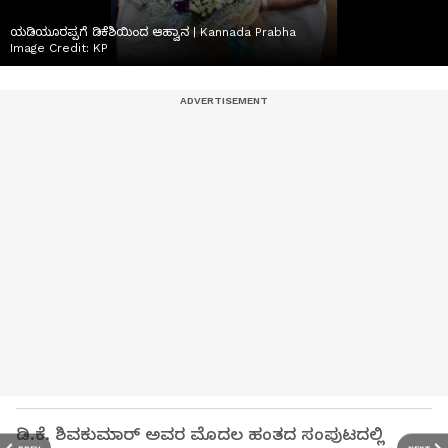
ಯಡಿಯೂರಪ್ಪಗೆ ಡಿಕೆಶಿಯಿಂದ ಆಹ್ವಾನ | Kannada Prabha
Image Credit:
KP
ಡಿ.ಕೆ. ಶಿವಕುಮಾರ್‌ ಅವರ ಮೊದಲ ಹಂತದ ಸಂಪುಟದಲ್ಲಿ