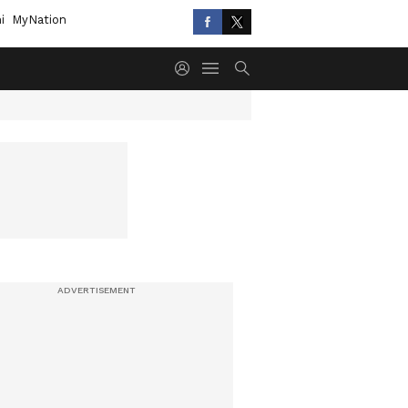
i
MyNation