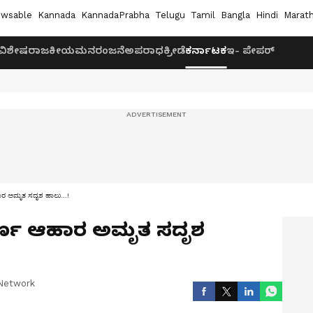
wsable
Kannada
KannadaPrabha
Telugu
Tamil
Bangla
Hindi
Marath
ವಿಶೇಷ
ರಾಜಕೀಯ
ಮನರಂಜನೆ
ಅಪರಾಧ
ಕ್ರೀಡೆ
ಕರ್ನಾಟಕ
ಇ- ಪೇಪರ್
ಾರ ಅಮೃತ ಸದೃಶ ಹಾಲು...!
ೂರ್ಣ ಆಹಾರ ಅಮೃತ ಸದೃಶ
Network