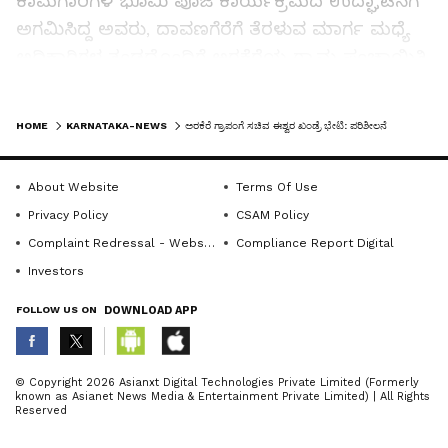
ಕಾಮಗಾರಿಗಳ ಭೂಮಿ ಪೂಜೆ ಕಾರ್ಯಕ್ರಮದ ಉದ್ಘಾಟನೆಗೆ
ಅಗಮಿಸಿದ್ದ ಅವರು, ದಾವಣಗೆರೆಗೆ ತೆರಳುವ ಮಾರ್ಗ ಮಧ್ಯೆ
ಅಧಿಕಾರಿಗಳ ತಂಡದೊಂದಿಗೆ ಅರಕೆರೆಯ ಗ್ರಾಮ ಪಂಚಾಯಿತಿ
ಕಾರ್ಯಾಲಯಕ್ಕೆ ಭೇಟಿ ನೀಡಿದರು.
LATEST VIDEOS
HOME
KARNATAKA-NEWS
ಅರಕೆರೆ ಗ್ರಾಪಂಗೆ ಸಚಿವ ಈಶ್ವರ ಖಂಡ್ರೆ ಭೇಟಿ: ಪರಿಶೀಲನೆ
ಗ್ರಾಮ ಪಂಚಾಯಿತಿ ಸಿಬ್ಬಂದಿ ಹಾಜರಾತಿ, ಕೈಗೊಂಡಿರುವ
ಕಾಮಗಾರಿಗಳ ಕುರಿತು ಸಚಿವರು ಮಾಹಿತಿ ಪಡೆದರು. ಅಮೃತ
About Website
Terms Of Use
Privacy Policy
CSAM Policy
ಸರೋವರ ಯೋಜನೆಯಡಿ ಅಭಿವೃದ್ಧಿಪಡಿಸಲಾದ ಗ್ರಾಮದ
Complaint Redressal - Website
Compliance Report Digital
ಕೆರೆ ಪ್ರದೇಶಕ್ಕೆ ಭೇಟಿ ನೀಡಿದರು. ಈ ಕೆರೆಗೆ ತಿಂಗಳೊಳಗೆ ನೀರು
Investors
ಹರಿಸಲು ಕ್ರಮ ಕೈಗೊಳ್ಳುವಂತೆ ಸ್ಥಳದಲ್ಲಿದ್ದ ಅಧಿಕಾರಿಗಳಿಗೆ
ಸೂಚನೆ ನೀಡಿದರು.
FOLLOW US ON
DOWNLOAD APP
ನಂತರ ಗ್ರಾಮದಲ್ಲಿನ ಕೆಲ ಮನೆಗಳಿಗೆ ಭೇಟಿ ನೀಡಿದ ಅವರು,
ABOUT THE AUTHOR
© Copyright 2026 Asianxt Digital Technologies Private Limited (Formerly
ಅರ್ಹ ಫಲಾನುಭವಿಗಳಿಗೆ ವಸತಿ ಯೋಜನೆಯಡಿ ಪಕ್ಕಾ ಮನೆ
known as Asianet News Media & Entertainment Private Limited) | All Rights
KannadaprabhaNewsNetwork
K
Reserved
ನಿರ್ಮಿಸಿಕೊಳ್ಳಲು ಕ್ರಮವಹಿಸುವಂತೆ ಅಧಿಕಾರಿಗಳಿಗೆ ಸೂಚನೆ
ನೀಡಿದರು. ಕೆರೆ ಅಭಿವೃದ್ಧಿ, ರಸ್ತೆ, ಚರಂಡಿ ವ್ಯವಸ್ಥೆಗಳನ್ನು