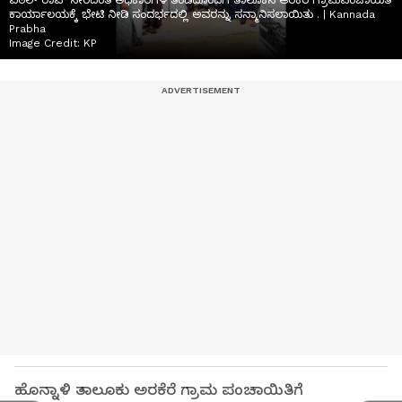
ವಿಠಲ್ ರಾವ್ ಸೇರಿದಂತೆ ಅಧಿಕಾರಿಗಳ ತಂಡದೊಂದಿಗೆ ತಾಲೂಕಿನ ಆರಕೆರೆ ಗ್ರಾಮಪಂಚಾಯಿತಿ
ಕಾರ್ಯಾಲಯಕ್ಕೆ ಭೇಟಿ ನೀಡಿ ಸಂದರ್ಭದಲ್ಲಿ ಅವರನ್ನು ಸನ್ಮಾನಿಸಲಾಯಿತು . | Kannada
Prabha
Image Credit:
KP
ಹೊನ್ನಾ‍ಳಿ ತಾಲೂಕು ಅರಕೆರೆ ಗ್ರಾಮ ಪಂಚಾಯಿತಿಗೆ