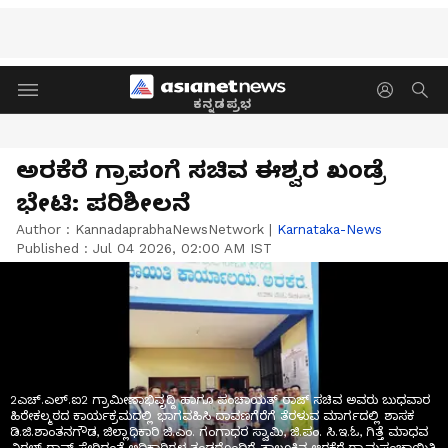
ಕನ್ನಡಪ್ರಭ
ಅರಕೆರೆ ಗ್ರಾಪಂಗೆ ಸಚಿವ ಈಶ್ವರ ಖಂಡ್ರೆ
ಭೇಟಿ: ಪರಿಶೀಲನೆ
Author :
KannadaprabhaNewsNetwork
|
Karnataka-News
Published :
Jul 04 2026, 02:00 AM IST
2ಎಚ್.ಎಲ್.ಐ2 ಗ್ರಾಮೀಣಾಭಿವೃದ್ದಿ ಹಾಗೂ ಪಂಚಾಯತ್ ರಾಜ್ ಸಚಿವ ಅವರು ಬುಧವಾರ
ಹಿರೇಕಲ್ಮಠದ ಕಾರ್ಯಕ್ರಮದಲ್ಲಿ ಭಾಗವಹಿಸಿ ದಾವಣಗೆರೆಗೆ ತೆರಳುವ ಮಾರ್ಗದಲ್ಲಿ ಶಾಸಕ
ಡಿ.ಜಿ.ಶಾಂತನಗೌಡ, ಜಿಲ್ಲಾಧಿಕಾರಿ ಜಿ.ಎಂ. ಗಂಗಾಧರ ಸ್ವಾಮಿ, ಜಿ.ಪಂ. ಸಿ.ಇ.ಓ, ಗಿತ್ತೆ ಮಾಧವ