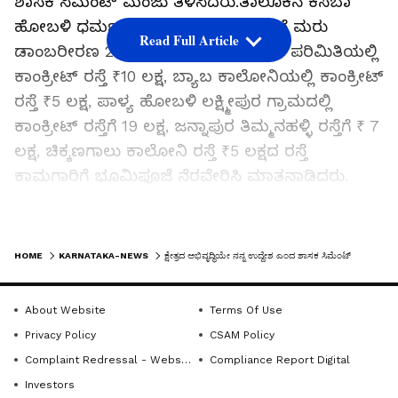
ಶಾಸಕ ಸಿಮೆಂಟ್ ಮಂಜು ತಿಳಿಸಿದರು.ತಾಲೂಕಿನ ಕಸಬಾ
ಹೋಬಳಿ ಧರ್ಮಪುರಿ ಗ್ರಾಮದ ಮುಖ್ಯ ರಸ್ತೆಗೆ ಮರು
Read Full Article
ಡಾಂಬರೀರಣ 20 ಲಕ್ಷ , ಹೊಸೂರು ಗ್ರಾಮದ ಪರಿಮಿತಿಯಲ್ಲಿ
ಕಾಂಕ್ರೀಟ್ ರಸ್ತೆ ₹10 ಲಕ್ಷ, ಬ್ಯಾಬ ಕಾಲೋನಿಯಲ್ಲಿ ಕಾಂಕ್ರೀಟ್
ರಸ್ತೆ ₹5 ಲಕ್ಷ, ಪಾಳ್ಯ ಹೋಬಳಿ ಲಕ್ಷ್ಮೀಪುರ ಗ್ರಾಮದಲ್ಲಿ
ಕಾಂಕ್ರೀಟ್ ರಸ್ತೆಗೆ 19 ಲಕ್ಷ, ಜನ್ನಾಪುರ ತಿಮ್ಮನಹಳ್ಳಿ ರಸ್ತೆಗೆ ₹ 7
ಲಕ್ಷ, ಚಿಕ್ಕಣಗಾಲು ಕಾಲೋನಿ ರಸ್ತೆ ₹5 ಲಕ್ಷದ ರಸ್ತೆ
ಕಾಮಗಾರಿಗೆ ಭೂಮಿಪೂಜೆ ನೆರವೇರಿಸಿ ಮಾತನಾಡಿದರು.
ಸ್ವಾತಂತ್ರ್ಯ ಬಂದು 80 ವರ್ಷಗಳಾಗುತ್ತ ಬಂದರೂ ಗ್ರಾಮೀಣ
ಪ್ರದೇಶಗಳಿಗೆ ಮೂಲಭೂತ ಸೌಕರ್ಯಗಳನ್ನು ಸಮರ್ಪಕವಾಗಿ
LATEST VIDEOS
ಒದಗಿಸಲಾಗಿಲ್ಲ. ಇನ್ನೂ ಅನೇಕ ಕುಗ್ರಾಮಗಳಲ್ಲಿ ಬಂಡಿ
HOME
KARNATAKA-NEWS
ಕ್ಷೇತ್ರದ ಅಭಿವೃದ್ಧಿಯೇ ನನ್ನ ಉದ್ದೇಶ ಎಂದ ಶಾಸಕ ಸಿಮೆಂಟ್ ಮಂಜು
ದಾರಿಯಲ್ಲೇ ಸಾಗಬೇಕಾಗಿದೆ. ಅಂತಹ ಸ್ಥಳಗಳನ್ನು ಹುಡುಕಿ
ರಸ್ತೆ ನಿರ್ಮಾಣ ಮಾಡಲು ಶಪಥ ಮಾಡಿದ್ದೇನೆ.
About Website
Terms Of Use
ಜನಪ್ರತಿನಿಧಿಗಳ ಜೊತೆ ಸ್ಥಳೀಯ ಗ್ರಾಮಸ್ಥರು, ಮುಖಂಡರು ಕೈ
Privacy Policy
CSAM Policy
ಜೋಡಿಸಿದರೆ ಗ್ರಾಮಗಳಿಗೆ ಅಗತ್ಯವಾಗಿರುವ ಎಲ್ಲ
Complaint Redressal - Website
Compliance Report Digital
ಸೌಲಭ್ಯಗಳನ್ನು ಮಾಡಿಕೊಳ್ಳಬಹುದು ಎಂದರು. ನಾನು
Investors