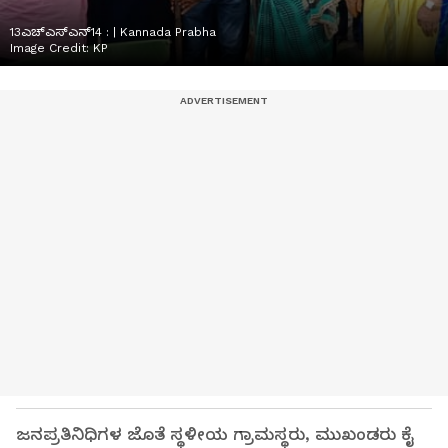
13ಎಚ್ಎಸ್ಎನ್14 : | Kannada Prabha
Image Credit:
KP
ಜನಪ್ರತಿನಿಧಿಗಳ ಜೊತೆ ಸ್ಥಳೀಯ ಗ್ರಾಮಸ್ಥರು, ಮುಖಂಡರು ಕೈ