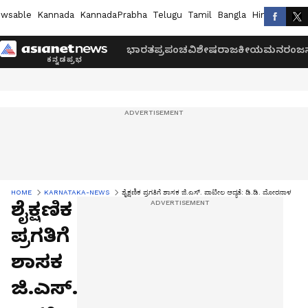
wsable
Kannada
KannadaPrabha
Telugu
Tamil
Bangla
Hindi
Marath
ಭಾರತ
ಪ್ರಪಂಚ
ವಿಶೇಷ
ರಾಜಕೀಯ
ಮನರಂಜನ
HOME
KARNATAKA-NEWS
ಶೈಕ್ಷಣಿಕ ಪ್ರಗತಿಗೆ ಶಾಸಕ ಜಿ.ಎಸ್. ಪಾಟೀಲ ಆದ್ಯತೆ: ಡಿ.ಡಿ. ಮೋರನಾಳ
ಶೈಕ್ಷಣಿಕ
ಪ್ರಗತಿಗೆ
ಶಾಸಕ
ಜಿ.ಎಸ್.