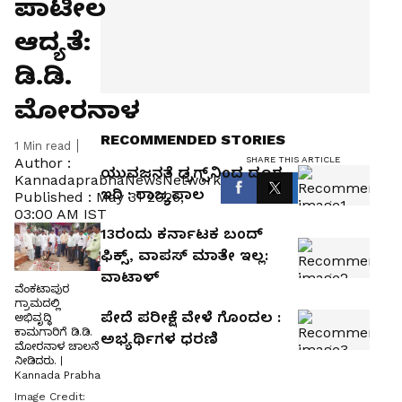
ಪಾಟೀಲ
ಆದ್ಯತೆ:
ಡಿ.ಡಿ.
ಮೋರನಾಳ
RECOMMENDED STORIES
1
Min read
SHARE THIS ARTICLE
Author :
ಯುವಜನತೆ ಡ್ರಗ್ಸ್‌ನಿಂದ ದೂರ
KannadaprabhaNewsNetwork
ಇರಿ : ರಾಜ್ಯಪಾಲ
Published :
May 31 2026,
03:00 AM IST
13ರಂದು ಕರ್ನಾಟಕ ಬಂದ್
ಫಿಕ್ಸ್, ವಾಪಸ್ ಮಾತೇ ಇಲ್ಲ:
ವಾಟಾಳ್
ವೆಂಕಟಾಪುರ
ಗ್ರಾಮದಲ್ಲಿ
ಪೇದೆ ಪರೀಕ್ಷೆ ವೇಳೆ ಗೊಂದಲ :
ಅಭಿವೃದ್ಧಿ
ಕಾಮಗಾರಿಗೆ ಡಿ.ಡಿ.
ಅಭ್ಯರ್ಥಿಗಳ ಧರಣಿ
ಮೋರನಾಳ ಚಾಲನೆ
ನೀಡಿದರು. |
Kannada Prabha
Image Credit: