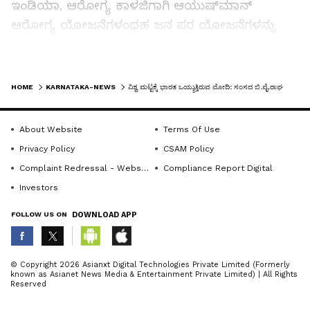
ಇಂಡಿಯಾ, ಆರೋಗ್ಯ ಕಾಳಜಿಗಾಗಿ ಆಯುಷ್‌ಮಾನ್
ಆರೋಗ್ಯ ಯೋಜನೆಗಳಂಥಹ ಜನ ಪರ ಯೋಜನೆಗಳನ್ನು
ಜಾರಿಗೊಳಿಸಿದ್ದಲ್ಲದೆ ಅವುಗಳನ್ನು ಪರಿಣಾಮಕಾರಿಯಾಗಿ
ಅನುಷ್ಠಾನಗೊಳಿಸಿದ ಹೆಗ್ಗಳಿಕೆಗೆ ಪ್ರಧಾನಿ ನರೇಂದ್ರ ಮೋದಿ
LATEST VIDEOS
ಪಾತ್ರರಾಗಿದ್ದಾರೆ ಎಂದರು.
HOME
KARNATAKA-NEWS
ವಿಶ್ವ ಮಟ್ಟಕ್ಕೆ ಭಾರತ ಒಯ್ಯುತ್ತಿರುವ ಮೋದಿ: ಸಂಸದ ಬಿ.ವೈ.ರಾಘವೇಂದ್ರ
ಶಿವಮೊಗ್ಗ ಲೋಕಸಭಾ ಕ್ಷೇತ್ರಕ್ಕೆ ಸಂಬಂಧಿಸಿದಂತೆ 2014ರಿಂದ
About Website
Terms Of Use
ಇಲ್ಲಿಯವರೆಗೆ ವಿವಿಧ ಅಭಿವೃದ್ಧಿ ಯೋಜನೆಗಳಿಗಾಗಿ ಕೇಂದ್ರ
Privacy Policy
CSAM Policy
ಸರ್ಕಾರದಿಂದ 73 ಯೋಜನೆಗಳಿಗೆ ಸುಮಾರು 20ರಿಂದ 22
Complaint Redressal - Website
Compliance Report Digital
ಸಾವಿರ ಕೋಟಿ ರು.ಗಳ ಅನುದಾನ ಬಂದಿದೆ. 990 ಕೋಟಿ
Investors
ರೂ.ವೆಚ್ಚದಲ್ಲಿ ಸ್ಮಾರ್ಟ್ ಸಿಟಿ ಯೋಜನೆ ಜಾರಿಗೆ ತರಲಾಗಿದೆ.
FOLLOW US ON
DOWNLOAD APP
ಶಿವಮೊಗ್ಗದಲ್ಲಿ ಕುವೆಂಪು ಹೆಸರಿನಲ್ಲಿ ವಿಮಾನ ನಿಲ್ದಾಣ,
ಶರಾವತಿ ನದಿಗೆ ಅಡ್ಡಲಾಗಿ ಸಿಗಂಧೂರು ಸೇತುವೆ
ನಿರ್ಮಾಣವಾಗಿದೆ. ಈಗ ಶಿವಮೊಗ್ಗ-ಶೃಂಗೇರಿ-ಮಂಗಳೂರಿಗೆ
ABOUT THE AUTHOR
© Copyright 2026 Asianxt Digital Technologies Private Limited (Formerly
known as Asianet News Media & Entertainment Private Limited) | All Rights
ರೈಲ್ವೆ ಮಾರ್ಗಕ್ಕಾಗಿ ಸರ್ವೇ ಕಾರ್ಯ ಆರಂಭಿಸಲಾಗಿದೆ ಎಂದು
KannadaprabhaNewsNetwork
K
Reserved
ಮಾಹಿತಿ ನೀಡಿದರು.