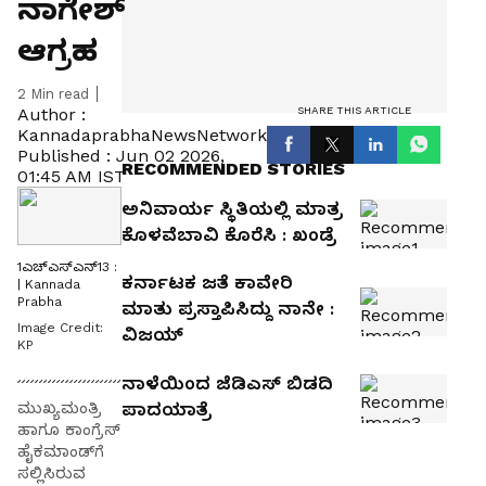
ನಾಗೇಶ್
ಆಗ್ರಹ
2
Min read
SHARE THIS ARTICLE
Author :
KannadaprabhaNewsNetwork
Published :
Jun 02 2026,
RECOMMENDED STORIES
01:45 AM IST
ಅನಿವಾರ್ಯ ಸ್ಥಿತಿಯಲ್ಲಿ ಮಾತ್ರ
ಕೊಳವೆಬಾವಿ ಕೊರೆಸಿ : ಖಂಡ್ರೆ
1ಎಚ್ಎಸ್ಎನ್13 :
ಕರ್ನಾಟಕ ಜತೆ ಕಾವೇರಿ
| Kannada
Prabha
ಮಾತು ಪ್ರಸ್ತಾಪಿಸಿದ್ದು ನಾನೇ :
Image Credit:
ವಿಜಯ್‌
KP
ನಾಳೆಯಿಂದ ಜೆಡಿಎಸ್‌ ಬಿಡದಿ
ಪಾದಯಾತ್ರೆ
ಮುಖ್ಯಮಂತ್ರಿ
ಹಾಗೂ ಕಾಂಗ್ರೆಸ್
ಹೈಕಮಾಂಡ್‌ಗೆ
ಸಲ್ಲಿಸಿರುವ