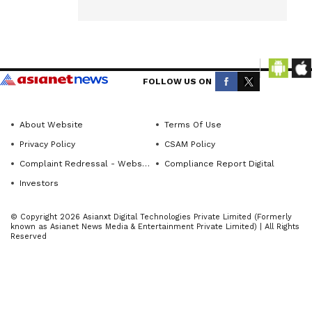
ಮೂಲಕ
across
ಸಾಮಾಜಿಕ
ನ್ಯಾಯ
Karnataka
ಒದಗಿಸಬೇಕು
(ಕರ್ನಾಟಕ
ಎಂದು
ನ್ಯೂಸ್)—
ಒತ್ತಾಯಿಸಿದರು.
FOLLOW US ON
ಶ್ರೀನಿವಾಸ್, ಆ
breaking
ಕ್ಷೇತ್ರದಲ್ಲಿ
headlines,
ಮೊದಲ ಬಾರಿಗೆ
politics,
ಕಾಂಗ್ರೆಸ್‌ಗೆ
About Website
Terms Of Use
ಗೆಲುವು
local
Privacy Policy
CSAM Policy
ತಂದುಕೊಟ್ಟ
developments,
Complaint Redressal - Website
Compliance Report Digital
ನಾಯಕ ಎಂಬ
crime
ಹೆಗ್ಗಳಿಕೆಗೆ
Investors
reports,
ಪಾತ್ರರಾಗಿದ್ದಾರೆ.
ಅವರ
district
© Copyright 2026 Asianxt Digital Technologies Private Limited (Formerly
ಸಂಘಟನಾ
known as Asianet News Media & Entertainment Private Limited) | All Rights
updates,
ಸಾಮರ್ಥ್ಯ
Reserved
civic
ಹಾಗೂ
ರಾಜಕೀಯ
issues
ತಂತ್ರಗಾರಿಕೆ
and
ಪಕ್ಷದ
more.
ಬಲವರ್ಧನೆಗೆ