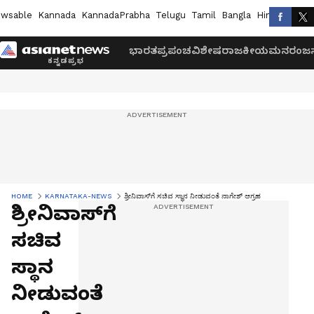
wsable
Kannada
KannadaPrabha
Telugu
Tamil
Bangla
Hindi
Marath
ಭಾರತ
ಪ್ರಪಂಚ
ವಿಶೇಷ
ರಾಜಕೀಯ
ಮನರಂಜನ
HOME
KARNATAKA-NEWS
ಶ್ರೀನಿವಾಸ್‌ಗೆ ಸಚಿವ ಸ್ಥಾನ ನೀಡುವಂತೆ ನಾಗೇಶ್ ಆಗ್ರಹ
ಶ್ರೀನಿವಾಸ್‌ಗೆ
ಸಚಿವ
ಸ್ಥಾನ
ನೀಡುವಂತೆ