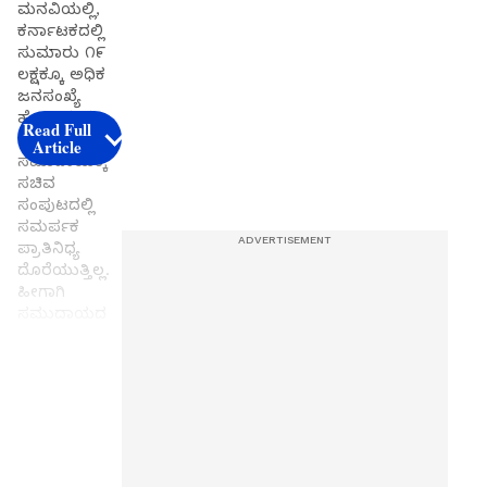
ಮನವಿಯಲ್ಲಿ,
ಕರ್ನಾಟಕದಲ್ಲಿ
ಸುಮಾರು ೧೯
ಲಕ್ಷಕ್ಕೂ ಅಧಿಕ
ಜನಸಂಖ್ಯೆ
ಹೊಂದಿರುವ
Read Full
ಯಾದವ (ಗೊಲ್ಲ)
Article
ಸಮುದಾಯಕ್ಕೆ
ಸಚಿವ
ಸಂಪುಟದಲ್ಲಿ
ಸಮರ್ಪಕ
ಪ್ರಾತಿನಿಧ್ಯ
ದೊರೆಯುತ್ತಿಲ್ಲ.
ಹೀಗಾಗಿ
ಸಮುದಾಯದ
ಪರವಾಗಿ
ಹೋರಾಟ
ನಡೆಸುತ್ತಿರುವ
Get the
ಡಿ.ಟಿ.
ಶ್ರೀನಿವಾಸ್
latest
ಅವರಿಗೆ ಸಚಿವ
news
ಸ್ಥಾನ ನೀಡುವ
from