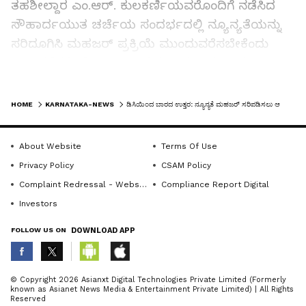
ತಹಶೀಲ್ದಾರ ಎಂ.ಆರ್. ಕುಲಕರ್ಣಿಯವರೊಂದಿಗೆ ನಡೆಸಿದ
ಸೌಹಾರ್ದಯುತ ಚರ್ಚೆಯ ಸಂದರ್ಭದಲ್ಲಿ ನ್ಯೂನ್ಯತೆಯನ್ನು
ಸರಿದೂಗಿಸಿ ಮಹಜರ್ ಪ್ರಕ್ರಿಯೆ ಮುಂದುವರೆಸಬೇಕೆಂದು
ಜಿಲ್ಲಾಡಳಿತಕ್ಕೆ ಹೋರಾಟದ ಪ್ರಮುಖರು ಆಗ್ರಹಿಸಿದರು.
LATEST VIDEOS
ಮಹಜರ್ ಅಧಿಕಾರಿ ತಂಡವು ಕೆಲವು ಕಡೆ ಅರಣ್ಯವಾಸಿ ಸಹಿ
HOME
KARNATAKA-NEWS
ಡಿಸಿಯಿಂದ ಬಾರದ ಉತ್ತರ: ನ್ಯೂನ್ಯತೆ ಮಹಜರ್ ಸರಿಪಡಿಸಲು ಆಗ್ರಹ
ಮಾತ್ರ ತೆಗೆದುಕೊಂಡು, ಮಾಹಿತಿ ತುಂಬದ, ಅಧಿಕಾರಿ
ವರ್ಗದವರು ಸಹಿ ಮಾಡದ ಮಹಜರ್ ಪ್ರತಿ
About Website
Terms Of Use
ಒಯ್ಯುತ್ತಿರುವುದು, ಮಹಜರ್ ಸಂದರ್ಭದಲ್ಲಿ ಅವಶ್ಯ
Privacy Policy
CSAM Policy
ಅಧಿಕಾರಗಳು ಉಪಸ್ಥಿತರಿರುವುದಿಲ್ಲದಿರುವುದು, ಸಾಗುವಳಿ
Complaint Redressal - Website
Compliance Report Digital
ಮತ್ತು ವಾಸ್ತವ್ಯಕ್ಕೆ ಸಂಬಂಧಿಸಿದ ಅರಣ್ಯವಾಸಿ ಮತ್ತು
Investors
ಗ್ರಾಮದಲ್ಲಿ ಜನವಸತಿ ಇರುವ ಕುರಿತು ಸಾಂರ್ಭಿಕ
FOLLOW US ON
DOWNLOAD APP
ದಾಖಲೆಗಳನ್ನ ಸಂಗ್ರಹಿಸದೇ ಇರುವುದು, ಈ ನ್ಯೂನ್ಯತೆಗಳನ್ನು
ಜಿಲ್ಲಾಧಿಕಾರಿ ಗಮನಕ್ಕೆ ತಂದಾಗ್ಯೂ ಉತ್ತರಿಸದ ಕುರಿತು
ABOUT THE AUTHOR
ಹೋರಾಟಗಾರರು ಅಸಮಾಧಾನ ವ್ಯಕ್ತಪಡಿಸಿದರು.
© Copyright 2026 Asianxt Digital Technologies Private Limited (Formerly
known as Asianet News Media & Entertainment Private Limited) | All Rights
KannadaprabhaNewsNetwork
K
Reserved