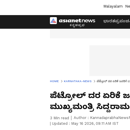
Malayalam
Ne
ಭಾರತ
ಪ್ರಪಂಚ
HOME
KARNATAKA-NEWS
ಪೆಟ್ರೋಲ್‌ ದರ ಏರಿಕೆ ಜನರಿಗೆ ಬರ
ಪೆಟ್ರೋಲ್‌ ದರ ಏರಿಕೆ ಜನ
ಮುಖ್ಯಮಂತ್ರಿ ಸಿದ್ದರಾ
Author :
KannadaprabhaNews
3
Min read
|
Updated :
May 16 2026, 09:11 AM IST