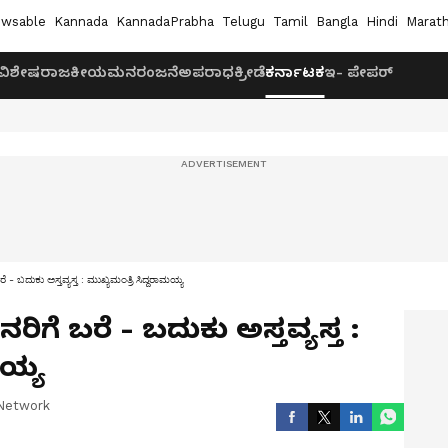
wsable
Kannada
KannadaPrabha
Telugu
Tamil
Bangla
Hindi
Marath
ವಿಶೇಷ
ರಾಜಕೀಯ
ಮನರಂಜನೆ
ಅಪರಾಧ
ಕ್ರೀಡೆ
ಕರ್ನಾಟಕ
ಇ- ಪೇಪರ್
ೆ - ಬದುಕು ಅಸ್ತವ್ಯಸ್ತ : ಮುಖ್ಯಮಂತ್ರಿ ಸಿದ್ದರಾಮಯ್ಯ
ರಿಗೆ ಬರೆ - ಬದುಕು ಅಸ್ತವ್ಯಸ್ತ :
ಮಯ್ಯ
Network