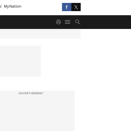
i
MyNation