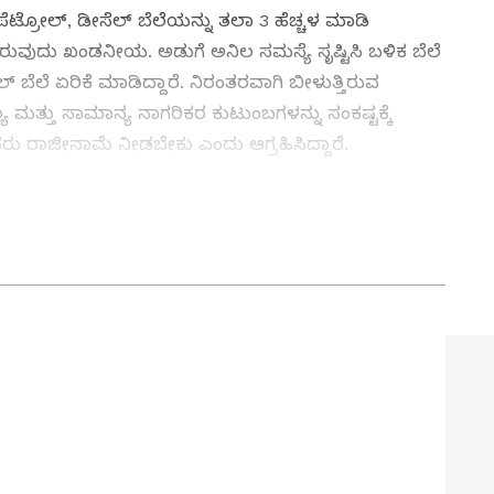
ಪೆಟ್ರೋಲ್‌, ಡೀಸೆಲ್‌ ಬೆಲೆಯನ್ನು ತಲಾ ₹3 ಹೆಚ್ಚಳ ಮಾಡಿ
ುವುದು ಖಂಡನೀಯ. ಅಡುಗೆ ಅನಿಲ ಸಮಸ್ಯೆ ಸೃಷ್ಟಿಸಿ ಬಳಿಕ ಬೆಲೆ
‌ ಬೆಲೆ ಏರಿಕೆ ಮಾಡಿದ್ದಾರೆ. ನಿರಂತರವಾಗಿ ಬೀಳುತ್ತಿರುವ
ಯ ಮತ್ತು ಸಾಮಾನ್ಯ ನಾಗರಿಕರ ಕುಟುಂಬಗಳನ್ನು ಸಂಕಷ್ಟಕ್ಕೆ
ವರು ರಾಜೀನಾಮೆ ನೀಡಬೇಕು ಎಂದು ಆಗ್ರಹಿಸಿದ್ದಾರೆ.
ss Karnataka (ಕರ್ನಾಟಕ ನ್ಯೂಸ್)— breaking
lopments, crime reports, district updates,
formed with Kannada Prabha’s real‑time
ರಿಂದ
ಶಾಲೆ-ಕಾಲೇಜುಗಳಲ್ಲಿ ಕೇಸರಿ ಶಾಲಿಗೆ
ಪಣೆ
ಅವಕಾಶವಿಲ್ಲ : ಸಿದ್ದರಾಮಯ್ಯ