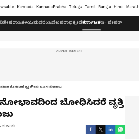
wsable
Kannada
KannadaPrabha
Telugu
Tamil
Bangla
Hindi
Marath
ವಿಶೇಷ
ರಾಜಕೀಯ
ಮನರಂಜನೆ
ಅಪರಾಧ
ಕ್ರೀಡೆ
ಕರ್ನಾಟಕ
ಇ- ಪೇಪರ್
ದಿಂದ ಬೋಧಿಸಿದರೆ ವೃತ್ತಿ ಗೌರವ: ಎ.ಎಸ್.ದೇವರಾಜು
ಮನೋಭಾವದಿಂದ ಬೋಧಿಸಿದರೆ ವೃತ್ತಿ
ಾಜು
Network