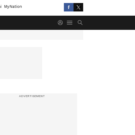
i
MyNation