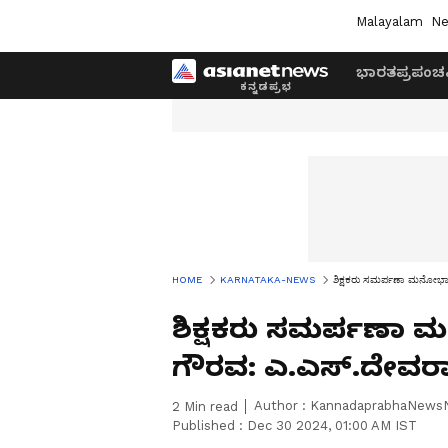
Malayalam
Ne
ಭಾರತ
ಪ್ರಪಂಚ
HOME
KARNATAKA-NEWS
ಶಿಕ್ಷಕರು ಸಮರ್ಪಣಾ ಮನೋಭಾವ
ಶಿಕ್ಷಕರು ಸಮರ್ಪಣಾ 
ಗೌರವ: ಎ.ಎಸ್.ದೇವರ
Author :
KannadaprabhaNews
2
Min read
Published :
Dec 30 2024, 01:00 AM IST