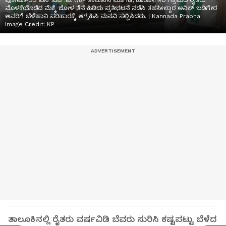
ಪೋಟೊ-೨೨ ಎಸ್.ಎಚ್.ಟಿ. ೧ಕೆ- ತಾಲೂಕಿನ ಮಾಗಡಿ, ಕೊಂಚೀಗೇರಿ ಗ್ರಾಮದ ರೈತರು
ಮೊಳಕೆಯೊಡೆದ ಮೆಕ್ಕೆ ಜೋಳ ತೆನೆ ಹಿಡಿದು ಪ್ರತಿಭಟನೆ ನಡೆಸಿ ತಹಸೀಲ್ದಾರ ಅನಿಲ್ ಬಡಿಗೇರ
ಅವರಿಗೆ ಬೆಳೆಹಾನಿ ಪರಿಹಾರಕ್ಕೆ ಆಗ್ರಹಿಸಿ ಮನವಿ ಸಲ್ಲಿಸಿದರು. | Kannada Prabha
Image Credit:
KP
ತಾಲೂಕಿನಲ್ಲಿ ರೈತರು ವರ್ಷವಿಡಿ ಬೆವರು ಸುರಿಸಿ ಕಷ್ಟಪಟ್ಟು ಬೆಳೆದ