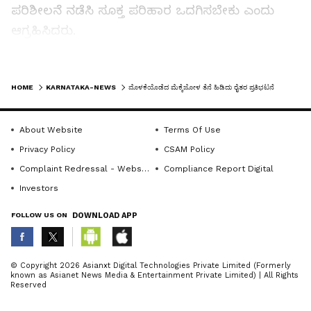
ಪರಿಶೀಲನೆ ನಡೆಸಿ ಸೂಕ್ತ ಪರಿಹಾರ ಒದಗಿಸಬೇಕು ಎಂದು
ಆಗ್ರಹಿಸಿದರು.
ತಾಲೂಕಿನಲ್ಲಿ ರೈತರು ವರ್ಷವಿಡಿ ಬೆವರು ಸುರಿಸಿ ಕಷ್ಟಪಟ್ಟು
LATEST VIDEOS
ಬೆಳೆದ ಬೆಳೆ ಮೊದಲು ಕಾಡು ಪ್ರಾಣಿ, ಪಕ್ಷಿಗಳ
HOME
KARNATAKA-NEWS
ಮೊಳಕೆಯೊಡೆದ ಮೆಕ್ಕೆಜೋಳ ತೆನೆ ಹಿಡಿದು ರೈತರ ಪ್ರತಿಭಟನೆ
ಪಾಲಾಗುತ್ತಿರುವುದು, ಒಂದೆಡೆಯಾದರೆ ಪೈರು ಬರುವಷ್ಟರಲ್ಲಿ
ವಿಪರೀತ ಮಳೆ ಸುರಿದು ಬೆಳೆದ ಬೆಳೆ ಸಂಪೂರ್ಣ ನಾಶವಾಗಿದೆ.
About Website
Terms Of Use
ಕಟಾವಿಗೆ ಬಂದ ಬೆಳೆ ಮಳೆ ನೀರಿನಲ್ಲಿ ಜಲಾವೃತಗೊಂಡು
Privacy Policy
CSAM Policy
ಕೊಳೆಯುತ್ತಿದೆ. ತಕ್ಷಣ ಅಧಿಕಾರಿಗಳು ಎಚ್ಚೆತ್ತುಕೊಂಡು
Complaint Redressal - Website
Compliance Report Digital
ಕೂಡಲೇ ರೈತರಿಗೆ ಬೆಳೆಹಾನಿ ಪರಿಹಾರ ನೀಡಬೇಕು ಎಂದು
Investors
ಮನವಿ ಮಾಡಿದರು.
FOLLOW US ON
DOWNLOAD APP
ಬಹುತೇಕ ರೈತರು ಮುಂಗಾರು ಹಂತದಲ್ಲಿ ಬಿತ್ತನೆ ಮಾಡಿದ
ಬೆಳೆ ಕಟಾವ ಮಾಡುವ ಹಂತಕ್ಕೆ ಬಂದಿದ್ದು, ಪ್ರಮುಖ
ABOUT THE AUTHOR
© Copyright 2026 Asianxt Digital Technologies Private Limited (Formerly
known as Asianet News Media & Entertainment Private Limited) | All Rights
ಬೆಳೆಗಳಾದ ಗೋವಿನ ಜೋಳ, ಶೇಂಗಾ, ಬಿಟಿ ಹತ್ತಿ, ಕೆಂಪು
KannadaprabhaNewsNetwork
K
Reserved
ಮೆಣಸಿನಕಾಯಿ, ಈರುಳ್ಳಿ, ಸೇರಿದಂತೆ ಹಲವಾರು ಬೆಳೆಗಳು