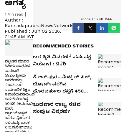
ಅಗತ್ಯ
1
Min read
SHARE THIS ARTICLE
Author :
KannadaprabhaNewsNetwork
Published :
Jun 02 2026,
01:45 AM IST
RECOMMENDED STORIES
ಬರ ಸ್ಥಿತಿ ವಿವರಣೆಗೆ ಸರ್ವಪಕ್ಷ
ಪಟ್ಟಣದ ಮಾದರಿ
ನಿಯೋಗ : ಡಿಕೆಶಿ
ಹಿರಿಯ ಪ್ರಾಥಮಿಕ
ಪಾಠಶಾಲೆ
(ಪಿ.ಎಂ.ಶ್ರೀ)ಯ
ಕೆ.ಆರ್.ಪುರ- ಸೆಂಟ್ರಲ್ ಸಿಲ್ಕ್
ಆವರಣದಲ್ಲಿ
ಬೋರ್ಡ್‌ವರೆಗಿನ
ಸೋಮವಾರ
ಸಾರ್ವಜನಿಕ ಶಿಕ್ಷಣ
ಹೊರವರ್ತುಲ ರಸ್ತೆಗೆ ₹450
ಇಲಾಖೆಯವತಿಯಿಂದ
ಕೋಟಿ : ಕೃಷ್ಣ ಬೈರೇಗೌಡ
ಏರ್ಪಡಿಸಲಾಗಿದ್ದ
ಬುಧವಾರ ರಾಜ್ಯ ಸಚಿವ
೨೦೨೫-೨೬ನೇಸಾಲಿನ
ಶಾಲಾ
ಸಂಪುಟ ವಿಸ್ತರಣೆ?
ಪ್ರಾರಂಭೋತ್ಸವ
ಹಾಗೂ ಪೋಷಕರ
ಸಭೆಯನ್ನು ಶಾಸಕ
ಸಿ.ಬಿ.ಸುರೇಶ್‌ಬಾಬು