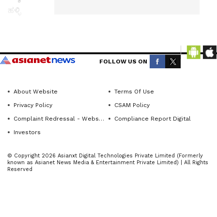
ಹಳ್ಳಿ
ಪ್ರಾಥಮಿಕ
ಹಂತದಲ್ಲಿ
Get the
ಗುಣಾತ್ಮಕ
latest
FOLLOW US ON
ಶಿಕ್ಷಣ ನೀಡಿದರೆ
news
ಉತ್ತಮ
from
ಹಾಗೂ ಉನ್ನತ
About Website
Terms Of Use
across
ಶಿಕ್ಷಣಕ್ಕೆ
Privacy Policy
CSAM Policy
Karnataka
ಅನುಕೂಲವಾ
Complaint Redressal - Website
Compliance Report Digital
(ಕರ್ನಾಟಕ
ಗುತ್ತದೆ ಎಂದು
Investors
ನ್ಯೂಸ್)—
ಶಾಸಕ
breaking
© Copyright 2026 Asianxt Digital Technologies Private Limited (Formerly
ಸಿ.ಬಿ.ಸುರೇಶ್‌
headlines,
known as Asianet News Media & Entertainment Private Limited) | All Rights
Reserved
ಬಾಬು
politics,
ತಿಳಿಸಿದರು.
local
developments,
ಪಟ್ಟಣದ
crime