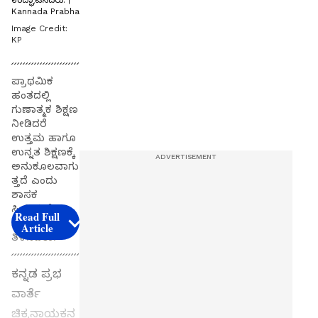
ಉದ್ಘಾಟಿಸಿದರು. |
Kannada Prabha
Image Credit:
KP
ಪ್ರಾಥಮಿಕ
ಹಂತದಲ್ಲಿ
ಗುಣಾತ್ಮಕ ಶಿಕ್ಷಣ
ನೀಡಿದರೆ
ಉತ್ತಮ ಹಾಗೂ
ಉನ್ನತ ಶಿಕ್ಷಣಕ್ಕೆ
ಅನುಕೂಲವಾಗು
ತ್ತದೆ ಎಂದು
ಶಾಸಕ
ಸಿ.ಬಿ.ಸುರೇಶ್‌
Read Full
ಬಾಬು
Article
ತಿಳಿಸಿದರು.
ಕನ್ನಡ ಪ್ರಭ
ವಾರ್ತೆ
ಚಿಕ್ಕನಾಯಕನ