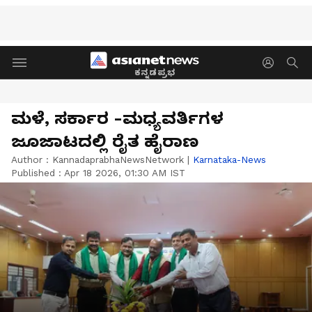
ಕನ್ನಡಪ್ರಭ
ಮಳೆ, ಸರ್ಕಾರ -ಮಧ್ಯವರ್ತಿಗಳ
ಜೂಜಾಟದಲ್ಲಿ ರೈತ ಹೈರಾಣ
Author :
KannadaprabhaNewsNetwork
|
Karnataka-News
Published :
Apr 18 2026, 01:30 AM IST