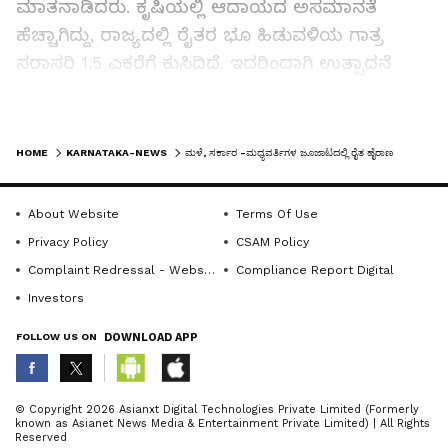
ಮಾತನಾಡಿದರು. ಕೃಷಿಯಲ್ಲಿ ಆದಾಯದ ಅಸಮಾನತೆ
ಹೆಚ್ಚಾಗಿದ್ದು, ರಾಜ್ಯದಲ್ಲಿ ರೈತರ ಭೂ ಹಿಡುವಳಿಯ ಗಾತ್ರ
ಸರಾಸರಿ 1.5 ಎಕರೆಗೆ ಕುಸಿದಿದೆ. ಇದರಿಂದಾಗಿ ಉತ್ಪಾದನೆ
ಮತ್ತು ಆದಾಯ ಎರಡೂ ಕಡಿಮೆಯಾಗಿದ್ದು, ಕೃಷಿ ಕಾರ್ಮಿಕರು
ಹೆಚ್ಚಿನ ಸಂಖ್ಯೆಯಲ್ಲಿ ನಗರಗಳತ್ತ ವಲಸೆ ಹೋಗುತ್ತಿದ್ದಾರೆ
LATEST VIDEOS
ಎಂದು ಅವರು ವಿವರಿಸಿದರು. ವರುಣನ ಜೂಜಾಟ, ಪ್ರವಾಹ
HOME
KARNATAKA-NEWS
ಮಳೆ, ಸರ್ಕಾರ -ಮಧ್ಯವರ್ತಿಗಳ ಜೂಜಾಟದಲ್ಲಿ ರೈತ ಹೈರಾಣ
ಹಾಗೂ ಬರಗಾಲದಂತಹ ಅನಿಶ್ಚಿತತೆಗಳಿಂದ ರೈತರು ಸಂಕಷ್ಟಕ್ಕೆ
ಸಿಲುಕಿದ್ದಾರೆ. ಸಿರಿಧಾನ್ಯ ಹಾಗೂ ವಾಣಿಜ್ಯ ಬೆಳೆಗಳಿಗೆ
About Website
Terms Of Use
ಮಾರುಕಟ್ಟೆಯಲ್ಲಿ ಸರಿಯಾದ ಬೆಲೆ ಸಿಗುತ್ತಿಲ್ಲ. ಸರ್ಕಾರವು
Privacy Policy
CSAM Policy
ಸಂಸ್ಕರಣಾ ಘಟಕಗಳು ಮತ್ತು ಸಂಗ್ರಹಣಾ ಕೇಂದ್ರಗಳನ್ನು
Complaint Redressal - Website
Compliance Report Digital
ಸ್ಥಾಪಿಸುವಲ್ಲಿ ವಿಫಲವಾಗಿದೆ. ನಬರ್ಡ್ ಅಂಕಿ-ಅಂಶಗಳ
Investors
ಪ್ರಕಾರ 14,700 ಸಹಕಾರಿ ಸಂಘಗಳು ದಿವಾಳಿಯಾಗಿರುವುದು
FOLLOW US ON
DOWNLOAD APP
ರೈತರ ಪಾಲಿಗೆ ಆತಂಕಕಾರಿ ವಿಷಯವಾಗಿದೆ. ಆದ್ದರಿಂದ
ಸರ್ಕಾರವು ಹೋಬಳಿ ಮಟ್ಟದಲ್ಲಿ ರೈತರ ಸಂತೆಗಳು ಹಾಗೂ
ಮಾರುಕಟ್ಟೆ ವ್ಯವಸ್ಥೆಯನ್ನು ಬಲಪಡಿಸಬೇಕಿದೆ ಎಂದು ಒತ್ತಿ
ABOUT THE AUTHOR
© Copyright 2026 Asianxt Digital Technologies Private Limited (Formerly
known as Asianet News Media & Entertainment Private Limited) | All Rights
ಹೇಳಿದರು.ತುಮಕೂರು ವಿವಿ ಪರೀಕ್ಷಾಂಗ ಕುಲಸಚಿವರಾದ
KannadaprabhaNewsNetwork
K
Reserved