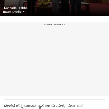
| Kannada Prabha
Image Credit:
KP
ದೇಶದ ಬೆನ್ನೆಲುಬಾದ ರೈತ ಇಂದು ಮಳೆ, ಸರ್ಕಾರದ