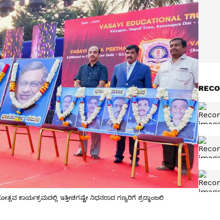
RECO
ವ ಕಾರ್ಯಕ್ರಮದಲ್ಲಿ ಇತ್ತೀಚಿಗಷ್ಟೇ ನಿಧನರಾದ ಗಣ್ಯರಿಗೆ ಶ್ರದ್ಧಾಂಜಲಿ