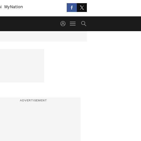
i
MyNation