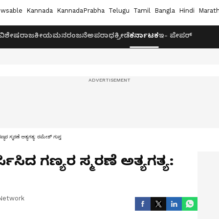
wsable
Kannada
KannadaPrabha
Telugu
Tamil
Bangla
Hindi
Marath
ವಿಶೇಷ
ರಾಜಕೀಯ
ಮನರಂಜನೆ
ಅಪರಾಧ
ಕ್ರೀಡೆ
ಕರ್ನಾಟಕ
ಇ- ಪೇಪರ್
ಯರ ಸ್ಮರಣೆ ಅತ್ಯಗತ್ಯ: ರಮೇಶ್ ಗುಪ್ತ
ಸಿದ ಗಣ್ಯರ ಸ್ಮರಣೆ ಅತ್ಯಗತ್ಯ:
Network