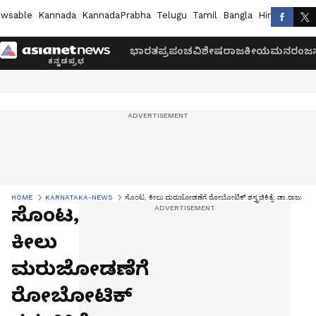
wsable
Kannada
KannadaPrabha
Telugu
Tamil
Bangla
Hindi
Marath
ಭಾರತ
ಪ್ರಪಂಚ
ವಿಶೇಷ
ರಾಜಕೀಯ
ಮನರಂಜನ
HOME
KARNATAKA-NEWS
ಸೊಂಟ, ಕೀಲು ಮರುಜೋಡಣೆಗೆ ರೋಬೋಟಿಕ್ ಶಸ್ತ್ರಚಿಕಿತ್ಸೆ: ಡಾ.ರಾಜಶೇಖ
ಸೊಂಟ,
ಕೀಲು
ಮರುಜೋಡಣೆಗೆ
ರೋಬೋಟಿಕ್