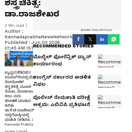
ಶಸ್ತ್ರಚಿಕಿತ್ಸೆ:
ಡಾ.ರಾಜಶೇಖರ
2
Min read
SHARE THIS ARTICLE
Author :
KannadaprabhaNewsNetwork
Published :
Jun 03 2026,
RECOMMENDED STORIES
01:45 AM IST
ಮೊಬೈಲ್‌ ಫೋರೆನ್ಸಿಕ್‌ ವ್ಯಾನ್‌
ಕಾರ್ಯಾರಂಭ
ಕ್ಯಾಪ್ಷನ2ಕೆಡಿವಿಜಿ31
ಕಾಂಗ್ರೆಸ್‌ ಸರ್ಕಾರದ ಆಡಳಿತ
ದಾವಣಗೆರೆಯಲ್ಲಿಯೇ
ರೋಬೋಟಿಕ್
ವಿಫಲ
ಶಸ್ತ್ರಚಿಕಿತ್ಸೆ ಮೂಲಕ
ಸೊಂಟ, ಮೊಣಕಾಲು
ಕೀಲು ಮರು
ಪೊಲೀಸ್ ನೇಮಕಾತಿ ಪರೀಕ್ಷೆ
ಜೋಡಣೆ ಮಾಡುವ
ಅಕ್ರಮ: ಎಬಿವಿಪಿ ಪ್ರತಿಭಟನೆ
ಕುರಿತು
ಡಾ.ಕೆ.ಟಿ.ರಾಜಶೇಖರ್
ಸುದ್ದಿಗೋಷ್ಠಿಯಲ್ಲಿ
ಮಾಹಿತಿ ನೀಡಿದರು. |
Kannada Prabha
Image Credit: