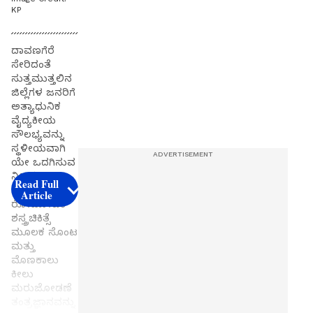
KP
ದಾವಣಗೆರೆ
ಸೇರಿದಂತೆ
ಸುತ್ತಮುತ್ತಲಿನ
ಜಿಲ್ಲೆಗಳ ಜನರಿಗೆ
ಅತ್ಯಾಧುನಿಕ
ವೈದ್ಯಕೀಯ
ಸೌಲಭ್ಯವನ್ನು
ಸ್ಥಳೀಯವಾಗಿ
ಯೇ ಒದಗಿಸುವ
ನಿಟ್ಟಿನಲ್ಲಿ
Read Full
ವಿನೂತನ
Article
ರೋಬೋಟಿಕ್
ಶಸ್ತ್ರಚಿಕಿತ್ಸೆ
ಮೂಲಕ ಸೊಂಟ
ಮತ್ತು
ಮೊಣಕಾಲು
ಕೀಲು
ಮರುಜೋಡಣೆ
ತಂತ್ರಜ್ಞಾನವನ್ನು