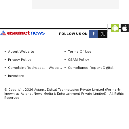
ಪರಿಚಯಿಸಲಾಗಿ
ದೆ ಎಂದು
ಮೂಳೆ ಚಿಕಿತ್ಸಾ
Get the
ತಜ್ಞ
ಡಾ.ಕೆ.ಟಿ.ರಾಜ
latest
ಶೇಖರ
news
FOLLOW US ON
ತಿಳಿಸಿದ್ದಾರೆ.
from
across
- 7000ಕ್ಕೂ
About Website
Terms Of Use
Karnataka
ಹೆಚ್ಚು ಕೀಲು
Privacy Policy
CSAM Policy
(ಕರ್ನಾಟಕ
ಮರುಜೋಡಣೆ
Complaint Redressal - Website
Compliance Report Digital
ನ್ಯೂಸ್)—
, 1000ಕ್ಕೂ
Investors
breaking
ಹೆಚ್ಚು
headlines,
© Copyright 2026 Asianxt Digital Technologies Private Limited (Formerly
ರೋಬೋಟಿಕ್
politics,
known as Asianet News Media & Entertainment Private Limited) | All Rights
Reserved
ಶಸ್ತ್ರಚಿಕಿತ್ಸೆ
local
ಅನುಭವ
developments,
crime
- - -
reports,
- ಪ್ರಸ್ತುತ