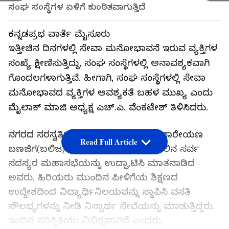
ಸಂಘ ಸಂಸ್ಥೆಗಳ ಏಳಿಗೆ ಕುಂಠಿತವಾಗುತ್ತಿದೆ
ಕನ್ನಡಪ್ರಭ ವಾರ್ತೆ ಮೈಸೂರು
ಇತ್ತೀಚಿನ ದಿನಗಳಲ್ಲಿ ಸೇವಾ ಮನೋಭಾವನೆ ಇರುವ ವ್ಯಕ್ತಿಗಳ
ಸಂಖ್ಯೆ ಕ್ಷೀಣಿಸುತ್ತಿದ್ದು, ಸಂಘ ಸಂಸ್ಥೆಗಳಲ್ಲಿ ಅನಾವಶ್ಯಕವಾಗಿ
ಗೊಂದಲಗಳಾಗುತ್ತಿವೆ. ಹೀಗಾಗಿ, ಸಂಘ ಸಂಸ್ಥೆಗಳಲ್ಲಿ ಸೇವಾ
ಮನೋಭಾವದ ವ್ಯಕ್ತಿಗಳ ಅವಶ್ಯಕತೆ ಬಹಳ ಮುಖ್ಯ ಎಂದು
ಮೈಲಾಕ್ ಮಾಜಿ ಅಧ್ಯಕ್ಷ ಎಚ್.ಎ. ವೆಂಕಟೇಶ್ ತಿಳಿಸಿದರು.
ನಗರದ ಸರಸ್ವತಿಪುರಂನಲ್ಲಿರುವ ಶ್ರೀ ಯೋಗಿ ನಾರೇಯಣ
Read Full Article
ಬಣಜಿಗ(ಬಲಿಜ) ಸಂಘದ 2023- 24ನೇ ಸಾಲಿನ ಸರ್ವ
ಸದಸ್ಯರ ಮಹಾಸಭೆಯನ್ನು ಉದ್ಘಾಟಿಸಿ ಮಾತನಾಡಿದ
ಅವರು, ಹಿರಿಯರು ಮುಂದಿನ ಪೀಳಿಗೆಯ ಶಿಕ್ಷಣದ
ಉದ್ದೇಶದಿಂದ ವಿದ್ಯಾರ್ಥಿನಿಲಯವನ್ನು ಸ್ಥಾಪಿಸಿ ವಸತಿ
ಸೌಲಭ್ಯಗಳನ್ನು ನೀಡಿ ನಿಸ್ವಾರ್ಥ ಸೇವೆಯನ್ನು ಮಾಡುತ್ತಿದ್ದರು.
ಇಂದಿನ ಪರಿಸ್ಥಿತಿಯು ವಿಭಿನ್ನವಾಗಿದೆ ಎಂದರು.