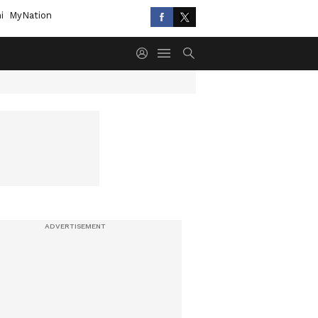
i
MyNation