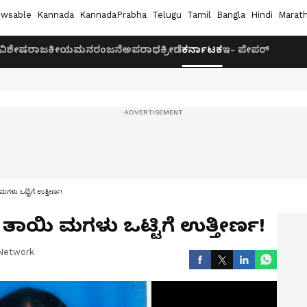
wsable
Kannada
KannadaPrabha
Telugu
Tamil
Bangla
Hindi
Marath
ವಿಶೇಷ
ರಾಜಕೀಯ
ಮನರಂಜನೆ
ಅಪರಾಧ
ಕ್ರೀಡೆ
ಕರ್ನಾಟಕ
ಇ- ಪೇಪರ್
ಮಗಳು ಒಟ್ಟಿಗೆ ಉತ್ತೀರ್ಣ!
: ತಾಯಿ ಮಗಳು ಒಟ್ಟಿಗೆ ಉತ್ತೀರ್ಣ!
Network