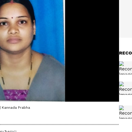
RECO
 | Kannada Prabha
ಉತ್ತೀರ್ಣ!