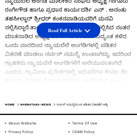
ನ್ಯಾಯಬೆಲೆ ಅಂಗಡಿ ಮಾಲೀಕರ ಸಂಘದ ಅಧ್ಯಕ್ಷ ಗಂಗೂರು
ರಂಗೇಗೌಡ ಹಾಗೂ ಪ್ರಧಾನ ಕಾರ್ಯದರ್ಶಿ ಎನ್ . ಅನಂತು
ತಹಸೀಲ್ದಾರ್‌ ಶ್ರೀಧರ್‌ ಕಂಕನವಾಡಿಯವರಿಗೆ ಮನವಿ
ಸಲ್ಲಿಸಿದ್ದಾರೆ.ತಾಲೂಕು ಕಚೇರಿಯಲ್ಲಿ ಮನವಿ ಸಲ್ಲಿಸಿದ ನಂತರ
Read Full Article
ಮಾತನಾಡಿದ ಅಧ್ಯಕ್ಷ ರಂಗೇಗೌಡ ತಾಲೂಕಿನಾದ್ಯಂತ ಕಳೆದ
ಒಂದು ವಾರದಿಂದ ನ್ಯಾಯಬೆಲೆ ಅಂಗಡಿಗಳಲ್ಲಿ ಪಡಿತರ
ವಿತರಣೆ ಮಾಡಲು ಸರ್ವರ್‌ ಸಮಸ್ಯೆ ಉಂಟಾಗಿದ್ದು, ಇದರಿಂದ
ಗ್ರಾಹಕರು ನ್ಯಾಯಬೆಲೆ ಅಂಗಡಿಗಳಿಗೆ ಅಲೆಯುವಂತಾಗಿದೆ
ಎಂದರು. ಗ್ರಾಮೀಣ ಪ್ರದೇಶಗಳಲ್ಲಿ ಇದುವರೆಗೂ ಕೇವಲ ಶೇ.
೫೦ರಷ್ಟು ಪಡಿತರ ವಿತರಣೆಯಾಗಿದ್ದು, ಉಳಿದಿರುವ ನಾಲ್ಕು
ದಿನಗಳಲ್ಲಿ ಸಮರ್ಪಕ ಪಡಿತರ ವಿತರಣೆ ಮಾಡುವುದು
ಸಾಧ್ಯವಾಗುವುದಿಲ್ಲ. ಆಹಾರ ಇಲಾಖೆಯ ನಿಯಮದಂತೆ
LATEST VIDEOS
HOME
KARNATAKA-NEWS
ಸರ್ವರ್‌ ಸಮಸ್ಯೆಯಿಂದ ಪಡಿತರ ವಿತರಣೆಗೆ ಅಡ್ಡಿ
ತಿಂಗಳ ಕೊನೆಯೊಳಗೆ ಬಯೋಮೆಟ್ರಿಕ್‌ ನೀಡಿ ಅಕ್ಕಿ
ಪಡೆಯಬೇಕಾಗಿರುತ್ತದೆ. ಇದೇ ರೀತಿ ಸರ್ವರ್‌ ಸಮಸ್ಯೆ
About Website
Terms Of Use
ಮುಂದುವರಿದರೆ ಪಡಿತರ ಪಡೆಯಲು ಬಡ ಕುಟುಂಬಗಳು
Privacy Policy
CSAM Policy
ಸಂಕಷ್ಟಕ್ಕೆ ಈಡಾಗುವ ಪರಿಸ್ಥಿತಿ ನಿರ್ಮಾಣವಾಗಲಿದೆ ಎಂದು