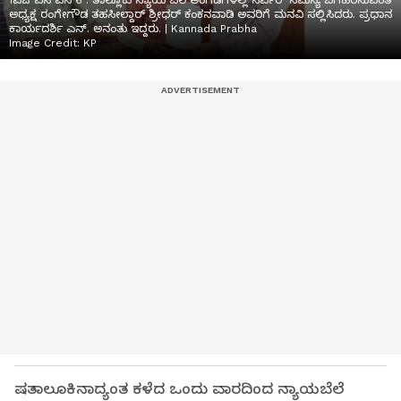
1ಎಚ್ಎಸ್ಎನ್6 : ತಾಲ್ಲೂಕು ನ್ಯಾಯ ಬೆಲೆ ಅಂಗಡಿಗಳಲ್ಲಿ ಸರ್ವರ್ ಸಮಸ್ಯೆ ಬಗೆಹರಿಸುವಂತೆ
ಅಧ್ಯಕ್ಷ ರಂಗೇಗೌಡ ತಹಸೀಲ್ದಾರ್ ಶ್ರೀಧರ್ ಕಂಕನವಾಡಿ ಅವರಿಗೆ ಮನವಿ ಸಲ್ಲಿಸಿದರು. ಪ್ರಧಾನ
ಕಾರ್ಯದರ್ಶಿ ಎನ್. ಅನಂತು ಇದ್ದರು. | Kannada Prabha
Image Credit:
KP
ಷತಾಲೂಕಿನಾದ್ಯಂತ ಕಳೆದ ಒಂದು ವಾರದಿಂದ ನ್ಯಾಯಬೆಲೆ