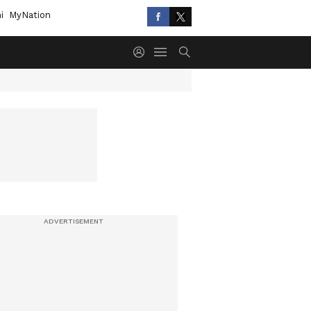
i
MyNation