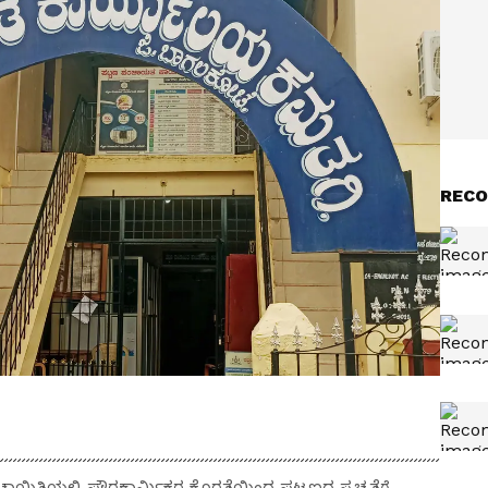
RECO
ಾಯಿತಿಯಲ್ಲಿ ಪೌರಕಾರ್ಮಿಕರ ಕೊರತೆಯಿಂದ ಪಟ್ಟಣದ ಸ್ವಚ್ಛತೆಗೆ