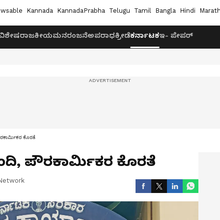
wsable
Kannada
KannadaPrabha
Telugu
Tamil
Bangla
Hindi
Marath
ವಿಶೇಷ
ರಾಜಕೀಯ
ಮನರಂಜನೆ
ಅಪರಾಧ
ಕ್ರೀಡೆ
ಕರ್ನಾಟಕ
ಇ- ಪೇಪರ್
ಪೌರಕಾರ್ಮಿಕರ ಕೊರತೆ
ಬಂದಿ, ಪೌರಕಾರ್ಮಿಕರ ಕೊರತೆ
Network