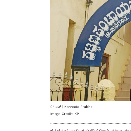
04ಸದ್ | Kannada Prabha
Image Credit:
KP
ಕನ್ನಡಪ್ರಭ ವಾರ್ತೆ ಕಮತಗಿಸ್ಥಳೀಯ ಪಟ್ಟಣ ಪಂಚ