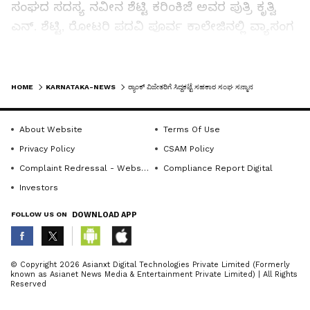
ಸಂಘದ ಸದಸ್ಯ ನವೀನ ಶೆಟ್ಟಿ ಕರಿಂಕಿಜೆ ಅವರ ಪುತ್ರಿ ಕೃತ್ವಿ
ಎನ್. ಶೆಟ್ಟಿ, ರೋಟರಿ ಪದವಿ ಪೂರ್ವ ಕಾಲೇಜಿನಲ್ಲಿ ವ್ಯಾಸಂಗ
ಮಾಡುತ್ತಿದ್ದು, 600ರಲ್ಲಿ 590 ಅಂಕಗಳನ್ನು ಪಡೆದು ರಾಜ್ಯ
ಮಟ್ಟದಲ್ಲಿ ಹತ್ತನೇ ಸ್ಥಾನ ಹಾಗೂ ಕಾಲೇಜಿಗೆ ಪ್ರಥಮ ಸ್ಥಾನ
LATEST VIDEOS
ಗಳಿಸಿದ್ದಾರೆ.
HOME
KARNATAKA-NEWS
ರ್‍ಯಾಂಕ್ ವಿಜೇತರಿಗೆ ಸಿದ್ದಕಟ್ಟೆ ಸಹಕಾರ ಸಂಘ ಸನ್ಮಾನ
ಇವರಿಬ್ಬರನ್ನು ಸಂಘದ ಆಡಳಿತ ಮಂಡಳಿ ವತಿಯಿಂದ
About Website
Terms Of Use
ಸನ್ಮಾನಿಸಿ ಅಭಿನಂದಿಸಲಾಯಿತು.
Privacy Policy
CSAM Policy
Complaint Redressal - Website
Compliance Report Digital
ಈ ಸಂದರ್ಭ ಮಾತನಾಡಿದ ಸಂಘದ ಅಧ್ಯಕ್ಷ ಪ್ರಭಾಕರ ಪ್ರಭು
Investors
ಸಿದ್ದಕಟ್ಟೆ, ಸಂಘದ ಸದಸ್ಯರ ಮಕ್ಕಳು ಸಾಧಿಸಿರುವ ಶೈಕ್ಷಣಿಕ
ಯಶಸ್ಸು ಸಂಘಕ್ಕೆ ಹೆಮ್ಮೆಯ ಸಂಗತಿಯಾಗಿದೆ. ಮುಂದಿನ
FOLLOW US ON
DOWNLOAD APP
ವರ್ಷಗಳಲ್ಲೂ ಇದೇ ರೀತಿಯ ಸಾಧನೆಗಳು ಮುಂದುವರಿಯಲಿ
ಎಂದು ಶುಭ ಹಾರೈಸಿದರು.
ABOUT THE AUTHOR
© Copyright 2026 Asianxt Digital Technologies Private Limited (Formerly
known as Asianet News Media & Entertainment Private Limited) | All Rights
KannadaprabhaNewsNetwork
K
Reserved
ಸಂಘದ ಉಪಾಧ್ಯಕ್ಷ ಸಂದೇಶ ಶೆಟ್ಟಿ ಪೊಡುಂಬ,