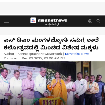
ಕನ್ನಡಪ್ರಭ
ಎಸ್ ಡಿಎಂ ಮಂಗಳಜ್ಯೋತಿ ಸಮಗ್ರ ಶಾಲೆ
ಕಲೋತ್ಸವದಲ್ಲಿ ಮಿಂಚಿದ ವಿಶೇಷ ಮಕ್ಕಳು
Author :
KannadaprabhaNewsNetwork
|
Karnataka-News
Published :
Dec 03 2025, 03:00 AM IST