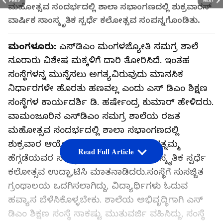
PREV
NEXT
ಮಹೋತ್ಸವ ಸಂದರ್ಭದಲ್ಲಿ ಶಾಲಾ ಸಭಾಂಗಣದಲ್ಲಿ ಶುಕ್ರವಾರಸ್‌
ವಾರ್ಷಿಕ ಸಾಂಸ್ಕೃತಿಕ ಸ್ಪರ್ಧೆ ಕಲೋತ್ಸವ ಸಂಪನ್ನಗೊಂಡಿತು.
ಮಂಗಳೂರು:
ಎಸ್‌ಡಿಎಂ ಮಂಗಳಜ್ಯೋತಿ ಸಮಗ್ರ ಶಾಲೆ
ನೂರಾರು ವಿಶೇಷ ಮಕ್ಕಳಿಗೆ ದಾರಿ ತೋರಿಸಿದೆ. ಇಂತಹ
ಸಂಸ್ಥೆಗಳನ್ನ ಮುನ್ನೆಸಲು ಅಗತ್ಯವಿರುವುದು ಮಾನಸಿಕ
ನಿರ್ಧಾರಗಳೇ ಹೊರತು ಹಣವಲ್ಲ ಎಂದು ಎಸ್ ಡಿಎಂ ಶಿಕ್ಷಣ
ಸಂಸ್ಥೆಗಳ ಕಾರ್ಯದರ್ಶಿ ಡಿ. ಹರ್ಷೇಂದ್ರ ಕುಮಾರ್ ಹೇಳಿದರು.
ವಾಮಂಜೂರಿನ ಎಸ್‌ಡಿಎಂ ಸಮಗ್ರ ಶಾಲೆಯ ರಜತ
ಮಹೋತ್ಸವ ಸಂದರ್ಭದಲ್ಲಿ ಶಾಲಾ ಸಭಾಂಗಣದಲ್ಲಿ
ಶುಕ್ರವಾರ ಆಯೋಜಿಸಲಾದ ದಿ. ಮಾತೃಶ್ರೀ ರತ್ನಮ್ಮ
Read Full Article
ಹೆಗ್ಗಡೆಯವರ ಸಂಸ್ಮರಣಾರ್ಥ ವಾರ್ಷಿಕ ಸಾಂಸ್ಕೃತಿಕ ಸ್ಪರ್ಧೆ
ಕಲೋತ್ಸವ ಉದ್ಘಾಟಿಸಿ ಮಾತನಾಡಿದರು.ಸಂಸ್ಥೆಗೆ ಸುಸಜ್ಜಿತ
ಗ್ರಂಥಾಲಯ ಒದಗಿಸಲಾಗಿದ್ದು, ವಿದ್ಯಾರ್ಥಿಗಳು ಓದುವ
ಹವ್ಯಾಸ ಬೆಳೆಸಿಕೊಳ್ಳಬೇಕು. ಶಾಲೆಯ ಅಭಿವೃದ್ಧಿಗಾಗಿ ಎಸ್
ಡಿಎಂ ಶಿಕ್ಷಣ ಸಂಸ್ಥೆ ಸಾಕಷ್ಟು ಮುತುವರ್ಜಿ ವಹಿಸಿದ್ದು, ಸಂಸ್ಥೆ